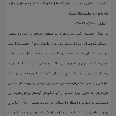
میانرود سفلی روستایی كوچك اما زیبا و گردشگر پذیر قرار دارد
كه نام آن خطیب كلا است
تلفن : 66059000-021
در بخش چمستان شهرستان نور و در منطقه معروف به میانرود سفلی
روستایی كوچك اما زیبا و گردشگر پذیر قرار دارد كه نام آن خطیب كلا است.
این روستا دارای ۱۵۰نفر جمعیت و ۳۰ خانوار می باشد . شغل اصلی اهالی
این روستا دامداری و كشاورزی می باشد. روستای خطیب كلا از شرق به
روستای امشی، از غرب به بلدیج ،از شمال به جاده اصلی چمستان و روستای
جلیكان و از جنوب به ورازده سفلی منتهی می شود. وارد روستاهای ساحلی
مازندران به دلیل بهره مندی از آب كافی از آبندان برخوردارند.این
آببندانها به صورت دو منظوره استفاده می شوند؛ یعنی از مكان آنها برای
پرورش ماهی و از آب آنها نیز برای كردن اراضی كشاورزی بهره می گیرند و