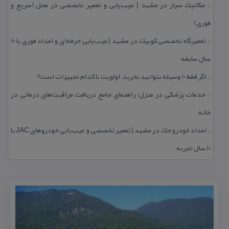
مكانیك سیار در مشهد | عیب‌یابی و تعمیر تخصصی در محل (سریع و
::
فوری)
تعمیرگاه تخصصی كوییك در مشهد | عیب‌یابی حرفه‌ای و امداد فوری با ۱۰
::
سال سابقه
اگر فقط 10 وسیله بتوانید بخرید، اولویت با كدام تجهیزات است؟
::
خدمات پزشكی در منزل؛ راهنمای جامع دریافت مراقبت‌های درمانی در
::
خانه
امداد خودرو جك در مشهد | تعمیر تخصصی و عیب‌یابی خودروهای JAC با
::
۱۰ سال تجربه