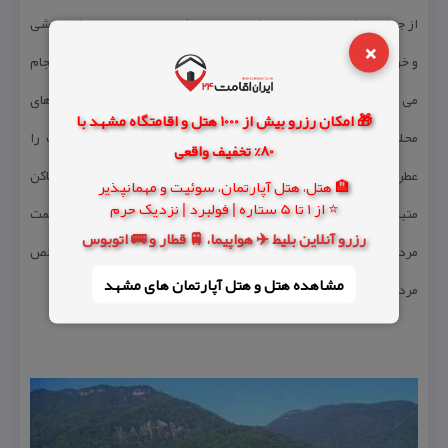
از جمله دارایی های این روستا محسوب می شود. چیدن سبزی های وحشی
×
و خودرو در میان جنگل روستا كاری است كه زنان روستای خطیب كلا انجام
می دهند.این سبزی های معطر كه زنان روستایی از آنها در طبخ غذاهای
🎁 امکان رزرو بیش از 1000 هتل و اقامتگاه مشهد با
محلی استفاده می كنند با بوی خوش خود جنگل در آستانه حیات را
80% تخفیف واقعی
عطرآگین كردند. امامزاده قاسم در جوار روستای خطیب كلا از جمله اماكن
🏨 هتل، هتل آپارتمان، سوئیت و مهمانپذیر
⭐ از 1 تا 5 ستاره | فولبرد | نزدیک حرم
متبركه مورد اعتقاد اهالی این منطقه است این بنای قدیمی كه به همت
رزرو آنلاین بلیط ✈️ هواپیما، 🚆 قطار و 🚌 اتوبوس
مردم و معتقدان در حال نوسازی است نشانگر اعتقاد پایدار و عشق خالص
مشاهده هتل و هتل‌ آپارتمان های مشهد
مردم این دیار به اهل بیت عصمت و طهارت (ع) است .