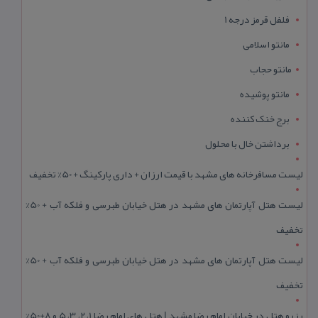
فلفل قرمز درجه 1
مانتو اسلامی
مانتو حجاب
مانتو پوشیده
برج خنک کننده
برداشتن خال با محلول
لیست مسافرخانه های مشهد با قیمت ارزان + داری پارکینگ + 50% تخفیف
لیست هتل آپارتمان های مشهد در هتل خیابان طبرسی و فلکه آب + 50%
تخفیف
لیست هتل آپارتمان های مشهد در هتل خیابان طبرسی و فلکه آب + 50%
تخفیف
رزرو هتل در خیابان امام رضا مشهد | هتل‌ های امام رضا 1، 2، 3، 5 و 8+50%