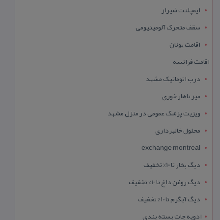
ایمپلنت شیراز
سقف متحرک آلومینیومی
اقامت یونان
اقامت فرانسه
درب اتوماتیک مشهد
میز ناهار خوری
ویزیت پزشک عمومی در منزل مشهد
محلول خالبرداری
exchange montreal
دیگ بخار تا 10% تخفیف
دیگ روغن داغ تا 10% تخفیف
دیگ آبگرم تا 10% تخفیف
ادویه جات بسته بندی