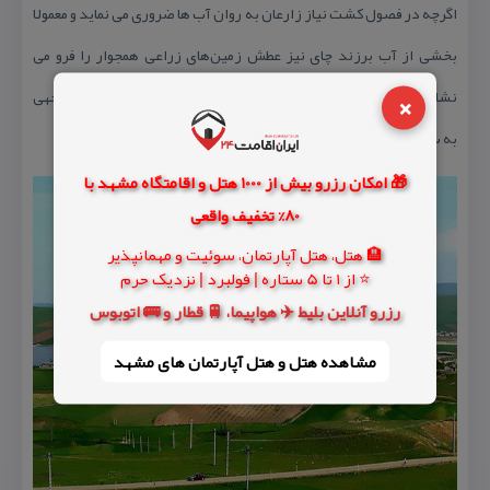
اگرچه در فصول كشت نیاز زارعان به روان آب ها ضروری می نماید و معمولا
بخشی از آب برزند چای نیز عطش زمین‌های زراعی همجوار را فرو می
×
نشاند اما دست های خالی كانال آب آور دریاچه گیلارلو نشان از بی توجهی
به سهم این دریاچه از برزند چای دارد.
🎁 امکان رزرو بیش از 1000 هتل و اقامتگاه مشهد با
80% تخفیف واقعی
🏨 هتل، هتل آپارتمان، سوئیت و مهمانپذیر
⭐ از 1 تا 5 ستاره | فولبرد | نزدیک حرم
رزرو آنلاین بلیط ✈️ هواپیما، 🚆 قطار و 🚌 اتوبوس
مشاهده هتل و هتل‌ آپارتمان های مشهد