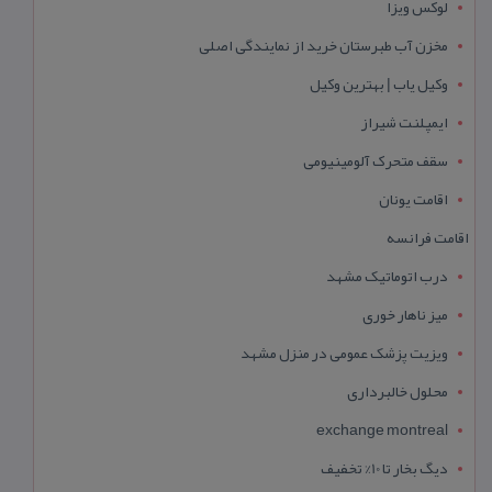
لوکس ویزا
مخزن آب طبرستان خرید از نمایندگی اصلی
وکیل یاب | بهترین وکیل
ایمپلنت شیراز
سقف متحرک آلومینیومی
اقامت یونان
اقامت فرانسه
درب اتوماتیک مشهد
میز ناهار خوری
ویزیت پزشک عمومی در منزل مشهد
محلول خالبرداری
exchange montreal
دیگ بخار تا 10% تخفیف