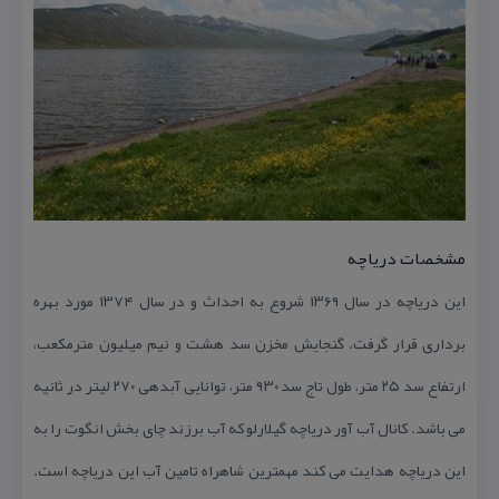
مشخصات دریاچه
این دریاچه در سال ۱۳۶۹ شروع به احداث و در سال ۱۳۷۴ مورد بهره
برداری قرار گرفت. گنجایش مخزن سد هشت و نیم میلیون مترمكعب،
ارتفاع سد ۲۵ متر، طول تاج سد ۹۳۰ متر، توانایی آبدهی ۲۷۰ لیتر در ثانیه
می باشد. كانال آب آور دریاچه گیلارلو كه آب برزند چای بخش انگوت را به
این دریاچه هدایت می كند مهمترین شاهراه تامین آب این دریاچه است.