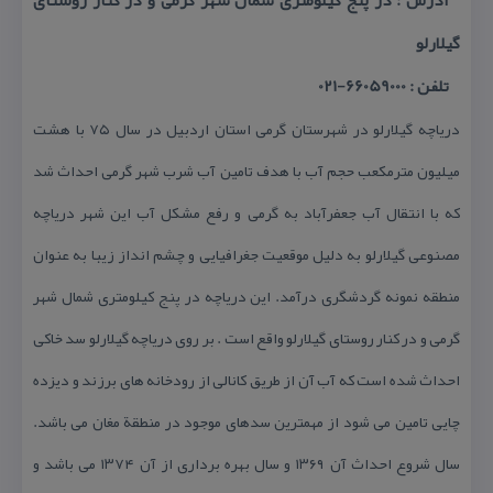
آدرس : در پنج كیلومتری شمال شهر گرمی و در كنار روستای
گیلارلو
تلفن : 66059000-021
دریاچه گیلارلو در شهرستان گرمی استان اردبیل در سال ۷۵ با هشت
میلیون مترمكعب حجم آب با هدف تامین آب شرب شهر گرمی احداث شد
كه با انتقال آب جعفرآباد به گرمی و رفع مشكل آب این شهر دریاچه
مصنوعی گیلارلو به دلیل موقعیت جغرافیایی و چشم انداز زیبا به عنوان
منطقه نمونه گردشگری درآمد. این دریاچه در پنج كیلومتری شمال شهر
گرمی و در كنار روستای گیلارلو واقع است . بر روی دریاچه گیلارلو سد خاكی
احداث شده است كه آب آن از طریق كانالی از رودخانه های برزند و دیزده
چایی تامین می شود از مهمترین سدهای موجود در منطقة مغان می باشد.
سال شروع احداث آن ۱۳۶۹ و سال بهره برداری از آن ۱۳۷۴ می باشد و