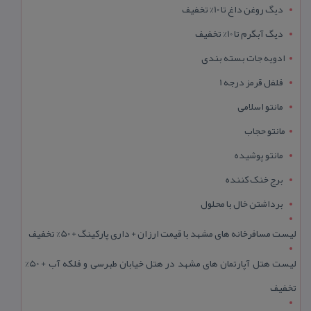
دیگ روغن داغ تا 10% تخفیف
دیگ آبگرم تا 10% تخفیف
ادویه جات بسته بندی
فلفل قرمز درجه 1
مانتو اسلامی
مانتو حجاب
مانتو پوشیده
برج خنک کننده
برداشتن خال با محلول
لیست مسافرخانه های مشهد با قیمت ارزان + داری پارکینگ + 50% تخفیف
لیست هتل آپارتمان های مشهد در هتل خیابان طبرسی و فلکه آب + 50%
تخفیف