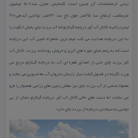
برخی ازمشخصات آن چنین است: گنجایش مخزن سد۵/۸ میلیون
مترمكعب، ارتفاع سد ۲۵متر، طول تاج سد ۹۳۰متر، توانایی آبدهی۲۷۰
لیتردرثانیه. كانال آب آور دریاچه گیلارلو كه آب برزند چای بخش انگوت را
به این دریاچه هدایت می كند مهم ترین شاهراه تامین آب این دریاچه
است كه به رغم غنای حوزه های آبریز و خروش رودخانه برزند ، كانال آب
آور برزند چای حتی از اهدای قطره ای آب به دریاچه گیلارلو دریغ می
ورزد.اگرچه در فصول كشت نیاز زارعان به روان آب ها ضروری می نماید و
معمولا بخشی از آب برزند چای نیز عطش زمین های زراعی همجوار را فرو
می نشاند اما دست های خالی كانال آب آور دریاچه گیلارلو نشان از بی
توجهی به سهم این دریاچه از برزند چای دارد.