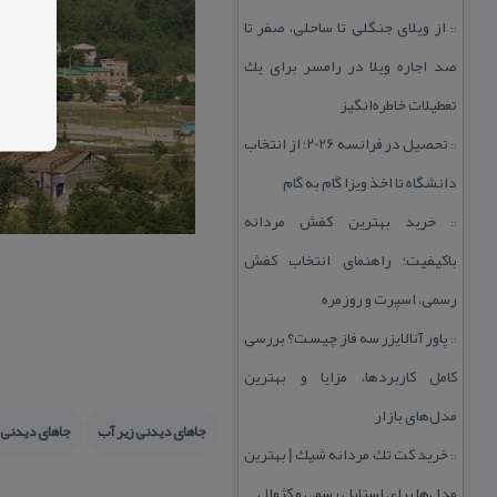
از ویلای جنگلی تا ساحلی، صفر تا
::
صد اجاره ویلا در رامسر برای یك
تعطیلات خاطره‌انگیز
تحصیل در فرانسه 2026؛ از انتخاب
::
دانشگاه تا اخذ ویزا گام به گام
خرید بهترین كفش مردانه
::
باكیفیت؛ راهنمای انتخاب كفش
رسمی، اسپرت و روزمره
پاور آنالایزر سه فاز چیست؟ بررسی
::
كامل كاربردها، مزایا و بهترین
مدل‌های بازار
جاهای دیدنی زیر آب
جاهای دیدنی 
خرید كت تك مردانه شیك | بهترین
::
مدل‌ها برای استایل رسمی و كژوال