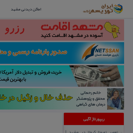
اماکن دیدنی مشهد
ریپورتاژ آگهی
تعمیر تویوتا كرولا در مشهد |
::