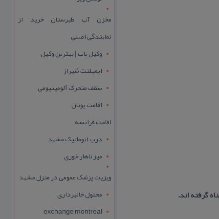
مخزن آب طبرستان خرید از
نمایندگی اصلی
وکیل یاب | بهترین وکیل
ایمپلنت شیراز
سقف متحرک آلومینیومی
اقامت یونان
اقامت فرانسه
درب اتوماتیک مشهد
میز ناهار خوری
ویزیت پزشک عمومی در منزل مشهد
محلول خالبرداری
exchange montreal