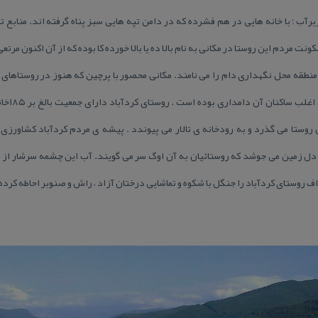
۲ كیلومتری شهر زیرآب ؛ با خانه هایی در هم فشرده كه در دامن تپه هایی سبز پناه گرفته اند. م
 مردم این روستا در مكانی به نام بالا ده یا بالا خورده كا بوده كه از آن اكنون مرتع
منطقه محل نگهداری دام را می نامند. مكانی محصور با پرچین كه هنوز در روستاهای 
ن روستا می گذرد و به رودخانه ی تالار می پیوندد . پیشه ی مردم كردآباد كشاورز
دل زمین می جوشد كه روستائیان به آن اوگ سر می گویند. آب این چشمه سرشار از 
 روستای كردآباد را جنگل با شكوه و تماشایی درختان آزاد ، راش و صنوبر احاطه كرده