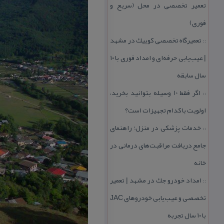
تعمیر تخصصی در محل (سریع و
فوری)
تعمیرگاه تخصصی كوییك در مشهد
::
| عیب‌یابی حرفه‌ای و امداد فوری با ۱۰
سال سابقه
اگر فقط 10 وسیله بتوانید بخرید،
::
اولویت با كدام تجهیزات است؟
خدمات پزشكی در منزل؛ راهنمای
::
جامع دریافت مراقبت‌های درمانی در
خانه
امداد خودرو جك در مشهد | تعمیر
::
تخصصی و عیب‌یابی خودروهای JAC
با ۱۰ سال تجربه