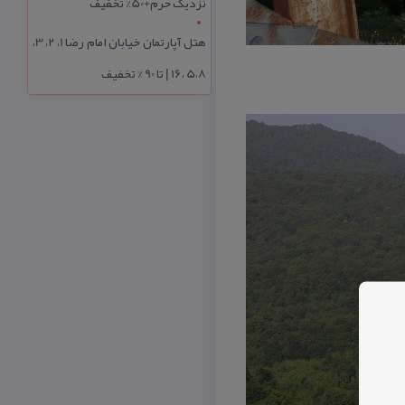
نزدیک حرم+50% تخفیف
هتل آپارتمان خیابان امام رضا 1، 2، 3،
5،8 ،16 | تا 90 % تخفیف