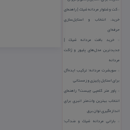
كت و شلوار مردانه شیك | راهنمای
::
خرید، انتخاب و استایل‌سازی
حرفه‌ای
خرید بافت مردانه شیك |
::
جدیدترین مدل‌های پلیور و ژاكت
مردانه
سویشرت مردانه؛ تركیب ایده‌آل
::
برای استایل پاییزی و زمستانی
پاور متر كلمپی چیست؟ راهنمای
::
انتخاب بهترین وات‌متر انبری برای
اندازه‌گیری توان برق
بارانی مردانه شیك و ضدآب؛
::