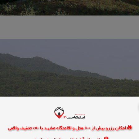
🎁 امکان رزرو بیش از 1000 هتل و اقامتگاه مشهد با 80% تخفیف واقعی
🏨 هتل، هتل آپارتمان، سوئیت و مهمانپذیر