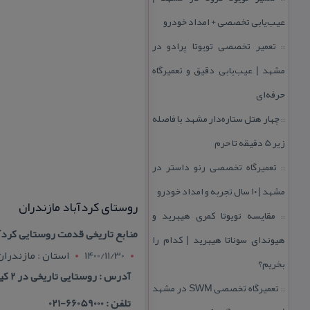
عیب‌یابی تخصصی + امداد خودرو
تعمیر تخصصی تویوتا پرادو در
::
مشهد | عیب‌یابی دقیق و تعمیرگاه
حرفه‌ای
چهار هتل‌ ستاره‌دار مشهد با فاصله
::
زیر 5 دقیقه تا حرم
تعمیرگاه تخصصی رنو داستر در
::
مشهد | ۱۰ سال تجربه و امداد خودرو
روستای كردآباد مازندران
مقایسه تویوتا كمری هیبرید و
::
منابع تاریخی قدمت روستایی كردآ
هیوندای سوناتا هیبرید | كدام را
1400/11/30
استان : مازندران
بخریم؟
آدرس : روستایی تاریخی در ۲ كیلومتری شهر زیرآب ؛ با خانه هایی در هم فشرده كه در دامن تپه هایی سبز پناه گرفته اند.
تعمیرگاه تخصصی SWM در مشهد
::
تلفن : 66059000-021