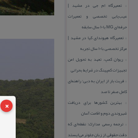
تعمیرگاه ام جی در مشهد |
::
عیب‌یابی تخصصی و تعمیرات
حرفه‌ای MG با ۱۰ سال سابقه
تعمیرگاه هیوندای كیا در مشهد |
::
مركز تخصصی با ۱۰ سال تجربه
ریوان كمپ، تعهد به تحویل امن
::
تجهیزات كمپینگ در شرایط بحرانی
فریت بار از ایران به دبی؛ راهنمای
::
كامل صفر تا صد
×
بهترین كشورها برای دریافت
::
شهروندی دوم و اقامت آسان
ترجمه رسمی مدارك؛ نقطه‌ای كه
::
دقت حقوقی از زبان جلوتر می‌ایستد