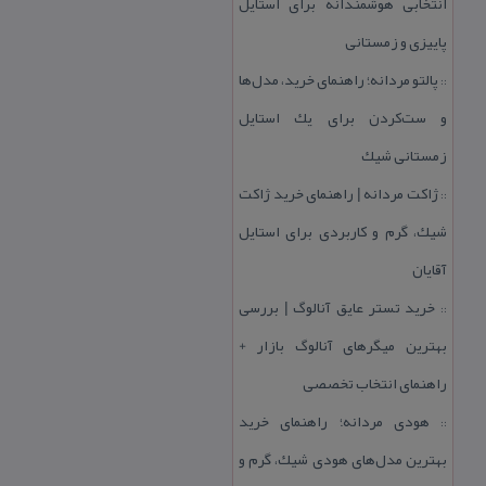
انتخابی هوشمندانه برای استایل
پاییزی و زمستانی
پالتو مردانه؛ راهنمای خرید، مدل‌ها
::
و ست‌كردن برای یك استایل
زمستانی شیك
ژاكت مردانه | راهنمای خرید ژاكت
::
شیك، گرم و كاربردی برای استایل
آقایان
خرید تستر عایق آنالوگ | بررسی
::
بهترین میگرهای آنالوگ بازار +
راهنمای انتخاب تخصصی
هودی مردانه؛ راهنمای خرید
::
بهترین مدل‌های هودی شیك، گرم و