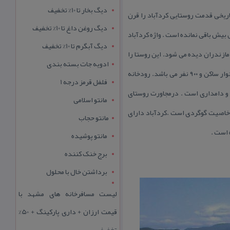
دیگ بخار تا 10% تخفیف
نابع تاریخی قدمت روستایی كردآباد را قرن
دیگ روغن داغ تا 10% تخفیف
ی بیش باقی نمانده است . واژه كردآباد
دیگ آبگرم تا 10% تخفیف
مازندران دیده می شود. این روستا را
ادویه جات بسته بندی
ازآن جهت كردوا می نامیدند كه شغل اغلب ساكنان آن دامداری بوده است . روستای كردآباد دارای جمعیت بالغ بر ۱۸۵خانوار ساكن و ۹۰۰ نفر می باشد. رودخانه
فلفل قرمز درجه 1
ی و دامداری است . درمجاورت روستای
مانتو اسلامی
خاصیت گوگردی است .كردآباد دارای
مانتو حجاب
 است .
مانتو پوشیده
برج خنک کننده
برداشتن خال با محلول
لیست مسافرخانه های مشهد با
قیمت ارزان + داری پارکینگ + 50%
تخفیف