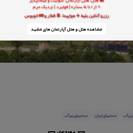
⭐ از 1 تا 5 ستاره | فولبرد | نزدیک حرم
رزرو آنلاین بلیط ✈️ هواپیما، 🚆 قطار و 🚌 اتوبوس
مشاهده هتل و هتل‌ آپارتمان های مشهد
زیرآب
دیدنیهای ایران
دیدنیهای زیرآب