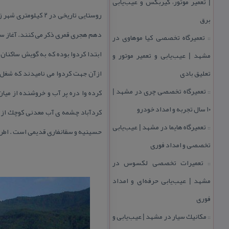
| تعمیر موتور، گیربكس و عیب‌یابی
روستایی تاریخی در 
برق
دهم هجری قمری ذكر می كنند. آغاز سكونت
تعمیرگاه تخصصی كیا موهاوی در
::
ابتدا كردوا بوده كه به گویش ساكنان 
مشهد | عیب‌یابی و تعمیر موتور و
تعلیق بادی
تعمیرگاه تخصصی چری در مشهد |
كرده وا دره پر آب و خروشنده از میا
::
۱۰ سال تجربه و امداد خودرو
كردآباد چشمه ی آب معدنی كوچك از 
تعمیرگاه هایما در مشهد | عیب‌یابی
::
حسینیه و سقانفاری قدیمی است . اطراف
تخصصی و امداد فوری
تعمیرات تخصصی لكسوس در
::
مشهد | عیب‌یابی حرفه‌ای و امداد
فوری
مكانیك سیار در مشهد | عیب‌یابی و
::