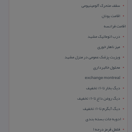
سقف متحرک آلومینیومی
اقامت یونان
اقامت فرانسه
درب اتوماتیک مشهد
میز ناهار خوری
ویزیت پزشک عمومی در منزل مشهد
محلول خالبرداری
exchange montreal
دیگ بخار تا 10% تخفیف
دیگ روغن داغ تا 10% تخفیف
دیگ آبگرم تا 10% تخفیف
ادویه جات بسته بندی
فلفل قرمز درجه 1