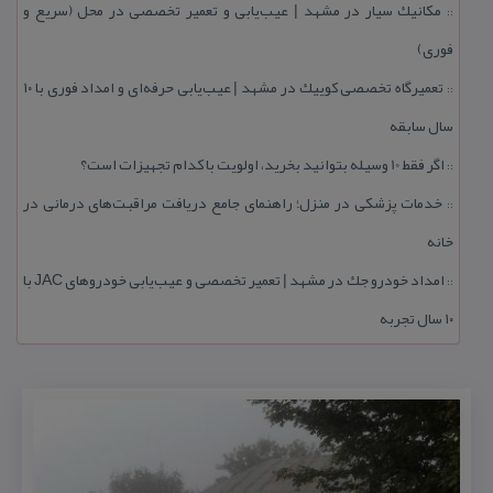
مكانیك سیار در مشهد | عیب‌یابی و تعمیر تخصصی در محل (سریع و
::
فوری)
تعمیرگاه تخصصی كوییك در مشهد | عیب‌یابی حرفه‌ای و امداد فوری با ۱۰
::
سال سابقه
اگر فقط 10 وسیله بتوانید بخرید، اولویت با كدام تجهیزات است؟
::
خدمات پزشكی در منزل؛ راهنمای جامع دریافت مراقبت‌های درمانی در
::
خانه
امداد خودرو جك در مشهد | تعمیر تخصصی و عیب‌یابی خودروهای JAC با
::
۱۰ سال تجربه