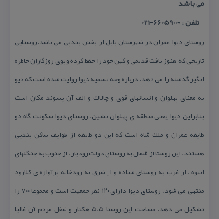
می باشد
تلفن : 66059000-021
روستای دیوا عمران در شهرستان بابل از بخش بندپی می باشد.روستایی
تاریخی كه هنوز بافت قدیمی و كهن خود را حفظ كرده و بوی روزگاران خاطره
انگیز گذشته را می دهد. درباره وجه تسمیه دیوا روایت شده است كه دیو
به معنای پهلوان و انسانهای قوی و چالاك و الف آن پسوند مكان است
بنابراین دیوا یعنی منطقه ی پهلوان نشین. روستای دیوا سكونت گاه دو
طایفه عمران و ملك شاه است كه این دو طایفه از طوایف ساكن بندپی
هستند. این روستا از شمال به روستای دولت رودبار ، از جنوب به جنگلهای
انبوه ، از غرب به روستای شیاده و از شرق به رودخانه پرآوازه ی كلارود
منتهی می شود. روستای دیوا دارای ۱۲۰ نفر جمعیت است و مجموعا ۷۰۰ را
تشكیل می دهد. مساحت این روستا ۵.۵ هكتار و شغل مردم آن غالبا