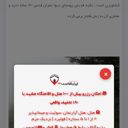
كشاورزی است . تكیه قدیمی روستای دیوا عمران قدمی ۱۲۰ ساله دارد و
معماری آن به زمان قاجار برمی گردد
×
🎁 امکان رزرو بیش از 1000 هتل و اقامتگاه مشهد با
80% تخفیف واقعی
🏨 هتل، هتل آپارتمان، سوئیت و مهمانپذیر
⭐ از 1 تا 5 ستاره | فولبرد | نزدیک حرم
رزرو آنلاین بلیط ✈️ هواپیما، 🚆 قطار و 🚌 اتوبوس