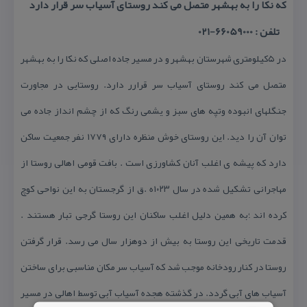
كه نكا را به بهشهر متصل می كند روستای آسیاب سر قرار دارد
تلفن : 66059000-021
در ۵كیلومتری شهرستان بهشهر و در مسیر جاده اصلی كه نكا را به بهشهر
متصل می كند روستای آسیاب سر قرارر دارد. روستایی در مجاورت
جنگلهای انبوده وتپه های سبز و یشمی رنگ كه از چشم انداز جاده می
توان آن را دید. این روستای خوش منظره دارای ۱۷۷۹ نفر جمعیت ساكن
دارد كه پیشه ی اغلب آنان كشاورزی است . بافت قومی اهالی روستا از
مهاجرانی تشكیل شده در سال ۱۰۲۳ه .ق از گرجستان به این نواحی كوچ
كرده اند ؛به همین دلیل اغلب ساكنان این روستا گرجی تبار هستند .
قدمت تاریخی این روستا به بیش از دوهزار سال می رسد. قرار گرفتن
روستا در كنار رودخانه موجب شد كه آسیاب سر مكان مناسبی برای ساختن
آسیاب های آبی گردد. در گذشته هجده آسیاب آبی توسط اهالی در مسیر