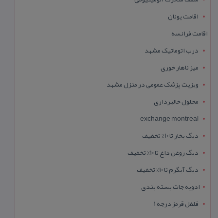
اقامت یونان
اقامت فرانسه
درب اتوماتیک مشهد
میز ناهار خوری
ویزیت پزشک عمومی در منزل مشهد
محلول خالبرداری
exchange montreal
دیگ بخار تا 10% تخفیف
دیگ روغن داغ تا 10% تخفیف
دیگ آبگرم تا 10% تخفیف
ادویه جات بسته بندی
فلفل قرمز درجه 1