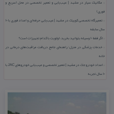
مكانیك سیار در مشهد | عیب‌یابی و تعمیر تخصصی در محل (سریع و
::
فوری)
تعمیرگاه تخصصی كوییك در مشهد | عیب‌یابی حرفه‌ای و امداد فوری با ۱۰
::
سال سابقه
اگر فقط 10 وسیله بتوانید بخرید، اولویت با كدام تجهیزات است؟
::
خدمات پزشكی در منزل؛ راهنمای جامع دریافت مراقبت‌های درمانی در
::
خانه
امداد خودرو جك در مشهد | تعمیر تخصصی و عیب‌یابی خودروهای JAC با
::
۱۰ سال تجربه