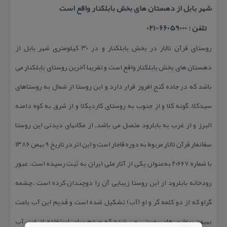
شهر بابل از دهستان های بخش بابلكنار واقع است
تلفن : 66059000-021
روستای قرآن تالار در بخش بابلكنار و در ۳۰ كیلومتری شهر بابل از
دهستان های بخش بابلكنار واقع است و تقریبا آخرین روستای بابلكنار می
باشد كه در جاده گنج افروز قرار دارد و این روستا از شمال به روستاهای
سیدكلا، گونه كلا و از جنوب به روستای كاردیكلا و از شرق به كوه دامنه
البرز و از غرب به بابلرود متصل می باشد. از مكانهای دیدنی این روستا
سقانفار قرآن تالار مربوط به دوره قاجار است و این اثر در تاریخ ۹ بهمن ۱۳۸۶
با شماره ۲۰۶۶۷ به‌عنوان یكی از آثار ملی ایران به ثبت رسیده است. عبور
رودخانه بابلرود از این روستا زیبایی آن را دوچندان كرده است .چشمه
گراو كه از دو كلمه گر و او (آب) تشكیل شده است و قدیم این آب باعث
بهبود بیماری های پوستی می شده كه مردم برای استفاده از این آب