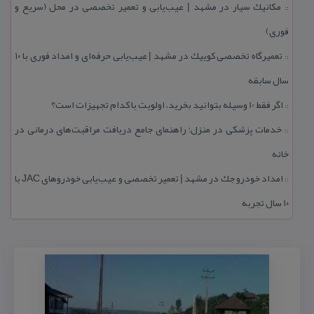
مكانیك سیار در مشهد | عیب‌یابی و تعمیر تخصصی در محل (سریع و
::
فوری)
تعمیرگاه تخصصی كوییك در مشهد | عیب‌یابی حرفه‌ای و امداد فوری با ۱۰
::
سال سابقه
اگر فقط 10 وسیله بتوانید بخرید، اولویت با كدام تجهیزات است؟
::
خدمات پزشكی در منزل؛ راهنمای جامع دریافت مراقبت‌های درمانی در
::
خانه
امداد خودرو جك در مشهد | تعمیر تخصصی و عیب‌یابی خودروهای JAC با
::
۱۰ سال تجربه