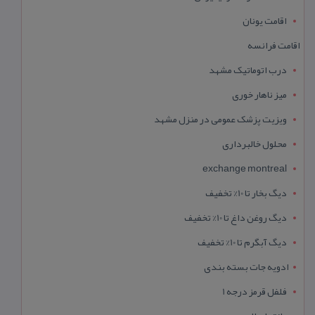
اقامت یونان
اقامت فرانسه
درب اتوماتیک مشهد
میز ناهار خوری
ویزیت پزشک عمومی در منزل مشهد
محلول خالبرداری
exchange montreal
دیگ بخار تا 10% تخفیف
دیگ روغن داغ تا 10% تخفیف
دیگ آبگرم تا 10% تخفیف
ادویه جات بسته بندی
فلفل قرمز درجه 1