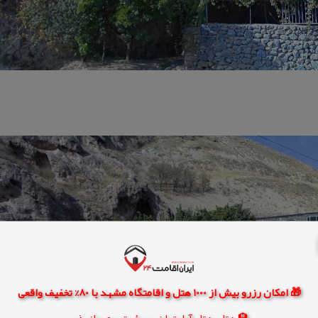
🎁 امکان رزرو بیش از 1000 هتل و اقامتگاه مشهد با 80% تخفیف واقعی
🏨 هتل، هتل آپارتمان، سوئیت و مهمانپذیر