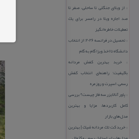
از ویلای جنگلی تا ساحلی، صفر تا
::
صد اجاره ویلا در رامسر برای یك
تعطیلات خاطره‌انگیز
تحصیل در فرانسه 2026؛ از انتخاب
::
دانشگاه تا اخذ ویزا گام به گام
خرید بهترین كفش مردانه
::
باكیفیت؛ راهنمای انتخاب كفش
رسمی، اسپرت و روزمره
پاور آنالایزر سه فاز چیست؟ بررسی
::
كامل كاربردها، مزایا و بهترین
مدل‌های بازار
خرید كت تك مردانه شیك | بهترین
::
مدل‌ها برای استایل رسمی و كژوال