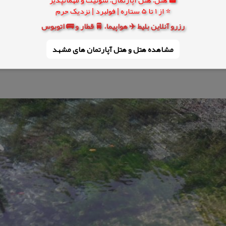
⭐ از 1 تا 5 ستاره | فولبرد | نزدیک حرم
رزرو آنلاین بلیط ✈️ هواپیما، 🚆 قطار و 🚌 اتوبوس
مشاهده هتل و هتل‌ آپارتمان های مشهد