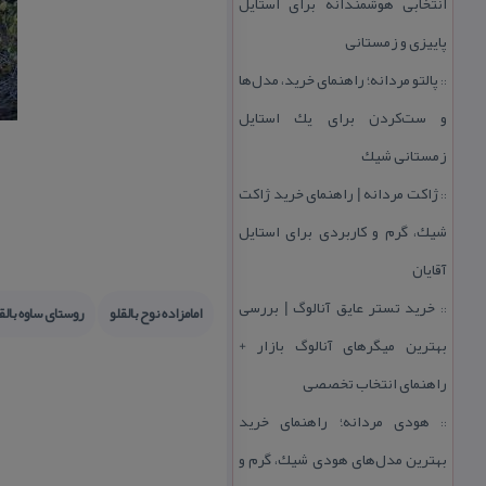
انتخابی هوشمندانه برای استایل
پاییزی و زمستانی
پالتو مردانه؛ راهنمای خرید، مدل‌ها
::
و ست‌كردن برای یك استایل
زمستانی شیك
ژاكت مردانه | راهنمای خرید ژاكت
::
شیك، گرم و كاربردی برای استایل
آقایان
خرید تستر عایق آنالوگ | بررسی
::
امامزاده نوح بالقلو
روستای ساوه بالق
بهترین میگرهای آنالوگ بازار +
راهنمای انتخاب تخصصی
هودی مردانه؛ راهنمای خرید
::
بهترین مدل‌های هودی شیك، گرم و