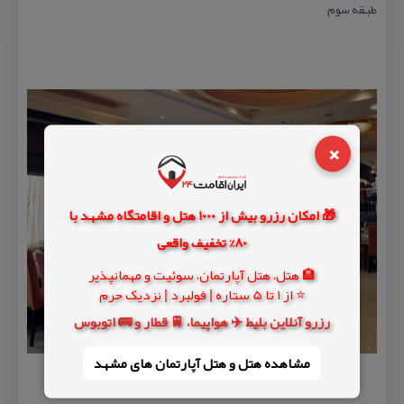
طبقه سوم
×
🎁 امکان رزرو بیش از 1000 هتل و اقامتگاه مشهد با
80% تخفیف واقعی
🏨 هتل، هتل آپارتمان، سوئیت و مهمانپذیر
⭐ از 1 تا 5 ستاره | فولبرد | نزدیک حرم
رزرو آنلاین بلیط ✈️ هواپیما، 🚆 قطار و 🚌 اتوبوس
مشاهده هتل و هتل‌ آپارتمان های مشهد