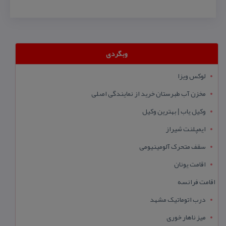
وبگردی
لوکس ویزا
مخزن آب طبرستان خرید از نمایندگی اصلی
وکیل یاب | بهترین وکیل
ایمپلنت شیراز
سقف متحرک آلومینیومی
اقامت یونان
اقامت فرانسه
درب اتوماتیک مشهد
میز ناهار خوری