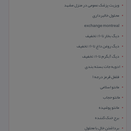
ویزیت پزشک عمومی در منزل مشهد
محلول خالبرداری
exchange montreal
دیگ بخار تا 10% تخفیف
دیگ روغن داغ تا 10% تخفیف
دیگ آبگرم تا 10% تخفیف
ادویه جات بسته بندی
فلفل قرمز درجه 1
مانتو اسلامی
مانتو حجاب
مانتو پوشیده
برج خنک کننده
برداشتن خال با محلول