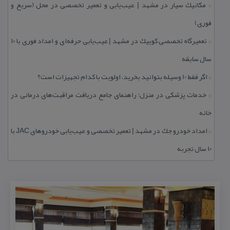
مكانیك سیار در مشهد | عیب‌یابی و تعمیر تخصصی در محل (سریع و
::
فوری)
تعمیرگاه تخصصی كوییك در مشهد | عیب‌یابی حرفه‌ای و امداد فوری با ۱۰
::
سال سابقه
اگر فقط 10 وسیله بتوانید بخرید، اولویت با كدام تجهیزات است؟
::
خدمات پزشكی در منزل؛ راهنمای جامع دریافت مراقبت‌های درمانی در
::
خانه
امداد خودرو جك در مشهد | تعمیر تخصصی و عیب‌یابی خودروهای JAC با
::
۱۰ سال تجربه