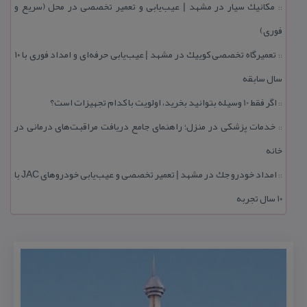
مكانیك سیار در مشهد | عیب‌یابی و تعمیر تخصصی در محل (سریع و
::
فوری)
تعمیرگاه تخصصی كوییك در مشهد | عیب‌یابی حرفه‌ای و امداد فوری با ۱۰
::
سال سابقه
اگر فقط 10 وسیله بتوانید بخرید، اولویت با كدام تجهیزات است؟
::
خدمات پزشكی در منزل؛ راهنمای جامع دریافت مراقبت‌های درمانی در
::
خانه
امداد خودرو جك در مشهد | تعمیر تخصصی و عیب‌یابی خودروهای JAC با
::
۱۰ سال تجربه