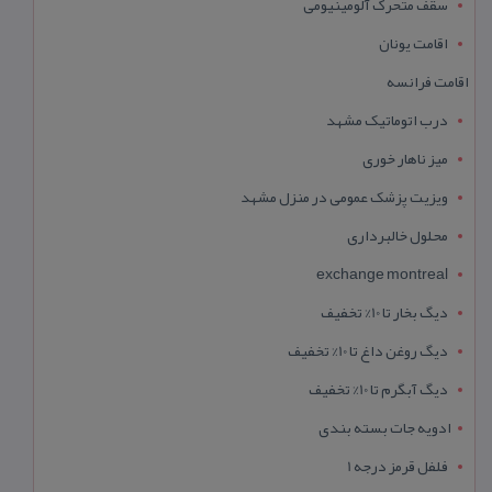
سقف متحرک آلومینیومی
اقامت یونان
اقامت فرانسه
درب اتوماتیک مشهد
میز ناهار خوری
ویزیت پزشک عمومی در منزل مشهد
محلول خالبرداری
exchange montreal
دیگ بخار تا 10% تخفیف
دیگ روغن داغ تا 10% تخفیف
دیگ آبگرم تا 10% تخفیف
ادویه جات بسته بندی
فلفل قرمز درجه 1