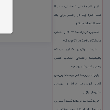
از ویلای جنگلی تا ساحلی، صفر تا
::
صد اجاره ویلا در رامسر برای یك
تعطیلات خاطره‌انگیز
تحصیل در فرانسه 2026؛ از انتخاب
::
دانشگاه تا اخذ ویزا گام به گام
خرید بهترین كفش مردانه
::
باكیفیت؛ راهنمای انتخاب كفش
رسمی، اسپرت و روزمره
پاور آنالایزر سه فاز چیست؟ بررسی
::
كامل كاربردها، مزایا و بهترین
مدل‌های بازار
خرید كت تك مردانه شیك | بهترین
::
مدل‌ها برای استایل رسمی و كژوال