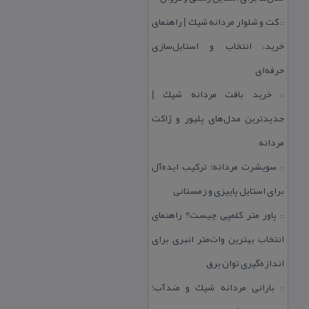
كت و شلوار مردانه شیك | راهنمای
::
خرید، انتخاب و استایل‌سازی
حرفه‌ای
خرید بافت مردانه شیك |
::
جدیدترین مدل‌های پلیور و ژاكت
مردانه
سویشرت مردانه؛ تركیب ایده‌آل
::
برای استایل پاییزی و زمستانی
پاور متر كلمپی چیست؟ راهنمای
::
انتخاب بهترین وات‌متر انبری برای
اندازه‌گیری توان برق
بارانی مردانه شیك و ضدآب؛
::