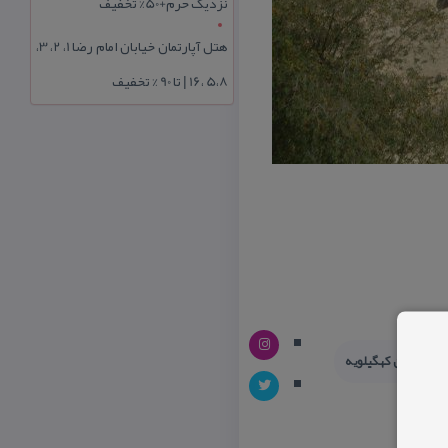
نزدیک حرم+50% تخفیف
هتل آپارتمان خیابان امام رضا 1، 2، 3،
5،8 ،16 | تا 90 % تخفیف
 شهرستان كهگیلویه