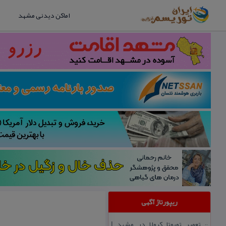
اماکن دیدنی مشهد
ریپورتاژ آگهی
تعمیر تویوتا كرولا در مشهد |
::