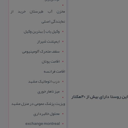
مخزن آب طبرستان خرید از
نمایندگی اصلی
وکیل یاب | بهترین وکیل
ایمپلنت شیراز
سقف متحرک آلومینیومی
اقامت یونان
اقامت فرانسه
درب اتوماتیک مشهد
میز ناهار خوری
ویزیت پزشک عمومی در منزل مشهد
محلول خالبرداری
exchange montreal