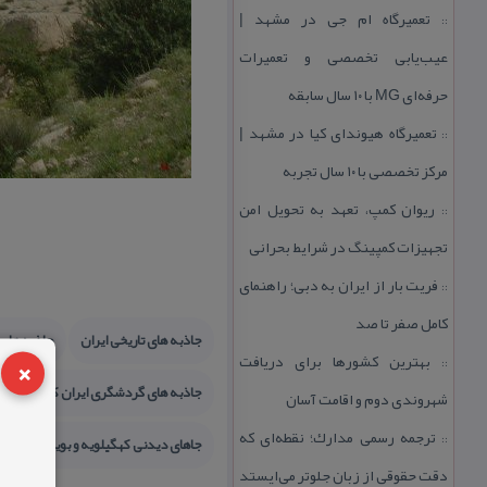
تعمیرگاه ام جی در مشهد |
::
عیب‌یابی تخصصی و تعمیرات
حرفه‌ای MG با ۱۰ سال سابقه
تعمیرگاه هیوندای كیا در مشهد |
::
مركز تخصصی با ۱۰ سال تجربه
ریوان كمپ، تعهد به تحویل امن
::
تجهیزات كمپینگ در شرایط بحرانی
فریت بار از ایران به دبی؛ راهنمای
::
كامل صفر تا صد
جاذبه های تاریخی ایران
جاذبه های 
×
بهترین كشورها برای دریافت
::
جاذبه های گردشگری ایران كجاست
شهروندی دوم و اقامت آسان
ترجمه رسمی مدارك؛ نقطه‌ای كه
::
جاهای دیدنی كهگیلویه و بویراحمد
دقت حقوقی از زبان جلوتر می‌ایستد