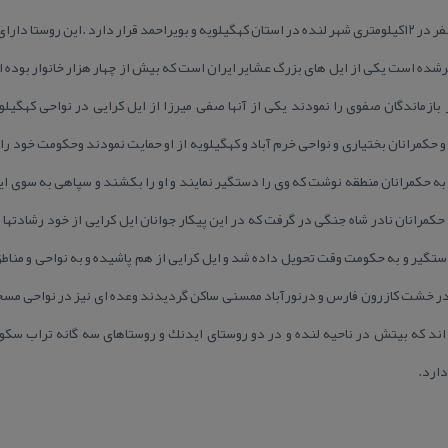
كرشده است یكی از ایل های بزرگ عشایر ایران است كه بیش از چهار هزار خانوار بوده 
 بازماندگان صفوی را نمودند یكی از آنها صفی میرزا از ایل كرایی در نواحی كهگیل
 حكمرانان بختیاری و نواحی خرم آباد و كهگیلویه از او حمایت نمودند وحكومت خود را
 به حكمرانان منطقه نوشت كه وی را دستگیر نمایند و او را بكشند و سپاهی به سوی 
حكمرانان نادر شاه جنگی در گرفت كه در این پیكار جوانان ایل كرایی از خود رشادتها
تگیر و به حكومت وقت تحویل داده شد و ایل كرایی از هم پاشیده و به نواحی و مناطق
ا در خشت كازرون فارس و درنورآباد ممسنی ساكن گردیدند وعده ای نیز در نواحی مس
ند كه بیتش در ناحیه لنده و در دو روستای ایدنك و روستاهای سه گانه تراب سكون
دارد.