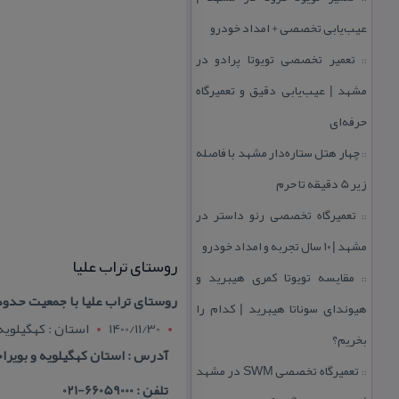
عیب‌یابی تخصصی + امداد خودرو
تعمیر تخصصی تویوتا پرادو در
::
مشهد | عیب‌یابی دقیق و تعمیرگاه
حرفه‌ای
چهار هتل‌ ستاره‌دار مشهد با فاصله
::
زیر 5 دقیقه تا حرم
تعمیرگاه تخصصی رنو داستر در
::
مشهد | ۱۰ سال تجربه و امداد خودرو
روستای تراب علیا
مقایسه تویوتا كمری هیبرید و
::
روستای تراب علیا با جمعیت حدود ۳۰۰نفر در ۱۲كیلومتری شهر لنده در استان كهگیلویه و بویراحمد قرار دارد .این روستا دارای بیش از ۴۰
هیوندای سوناتا هیبرید | كدام را
1400/11/30
استان : کهگيلويه
بخریم؟
آدرس : استان كهگیلویه و بویراحمد- 12كیلومتری شهر لنده - روستای
تعمیرگاه تخصصی SWM در مشهد
::
تلفن : 66059000-021