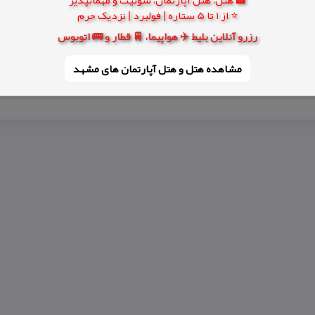
⭐ از 1 تا 5 ستاره | فولبرد | نزدیک حرم
رزرو آنلاین بلیط ✈️ هواپیما، 🚆 قطار و 🚌 اتوبوس
مشاهده هتل و هتل‌ آپارتمان های مشهد