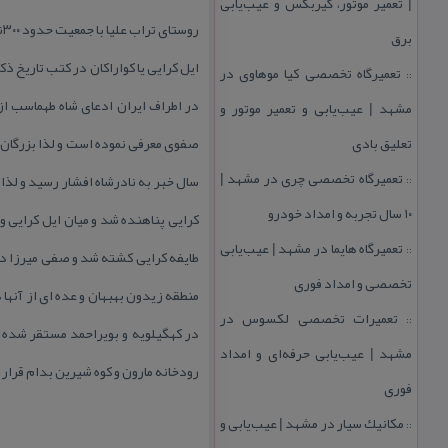
| تعمیر موتور، گیربكس و عیب‌یابی
روستای تراب علیا با جمعیت حدود ۳۰۰نفر در ۱۲كیلومتری شهر لنده در استان كهگیلویه و بویراحمد قرار دارد .این روستا دارای بیش از ۴۰هكتار باغ مركبات است.
برق
ایل كرایی یا كواراكان در كتب تاریخ ذ
تعمیرگاه تخصصی كیا موهاوی در
::
در اطراف ایران ادعای شاه طهماسب از
مشهد | عیب‌یابی و تعمیر موتور و
تعلیق بادی
صفوی معرفی نموده است و لذا بزرگان و
تعمیرگاه تخصصی چری در مشهد |
سال خبر به نادرشاه افشار رسید و لذا
::
۱۰ سال تجربه و امداد خودرو
كرایی پناهنده شد و میان ایل كرایی و 
تعمیرگاه هایما در مشهد | عیب‌یابی
::
طایفه كرایی كشته شد و صفی میرزا دس
تخصصی و امداد فوری
منطقه زیدون بهبهان و عده ای از آنه
تعمیرات تخصصی لكسوس در
::
در كهگیلویه و بویراحمد مستقر شده ا
مشهد | عیب‌یابی حرفه‌ای و امداد
رودخانه مارون و كوه شیرین بدام قرار 
فوری
مكانیك سیار در مشهد | عیب‌یابی و
::