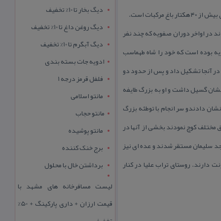
دیگ بخار تا 10% تخفیف
دیگ روغن داغ تا 10% تخفیف
اند در اواخر دوران صفویه كه چند نفر
دیگ آبگرم تا 10% تخفیف
ویه بوده است كه خود را شاه طهماسب
ادویه جات بسته بندی
 در آنجا تشكیل داد و پس از حدود دو
فلفل قرمز درجه 1
ایشان گسیل داشت و او به بزرگ طایفه
مانتو اسلامی
 نشان دادندو سر انجام با توطئه بزرگ
مانتو حجاب
 مختلف كوچ نمودند بخشی از آنها در
مانتو پوشیده
جد سلیمان مستقر شدند و عده ای نیز
برج خنک کننده
ت دارند. روستای تراب علیا در كنار
برداشتن خال با محلول
لیست مسافرخانه های مشهد با
قیمت ارزان + داری پارکینگ + 50%
تخفیف