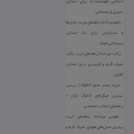
انتخابی هوشمندانه برای استایل
پاییزی و زمستانی
پالتو مردانه؛ راهنمای خرید، مدل‌ها
::
و ست‌كردن برای یك استایل
زمستانی شیك
ژاكت مردانه | راهنمای خرید ژاكت
::
شیك، گرم و كاربردی برای استایل
آقایان
خرید تستر عایق آنالوگ | بررسی
::
بهترین میگرهای آنالوگ بازار +
راهنمای انتخاب تخصصی
هودی مردانه؛ راهنمای خرید
::
بهترین مدل‌های هودی شیك، گرم و