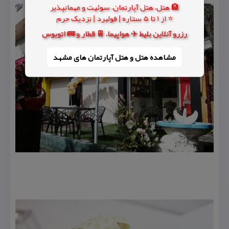
🏨 هتل، هتل آپارتمان، سوئیت و مهمانپذیر
⭐ از 1 تا 5 ستاره | فولبرد | نزدیک حرم
رزرو آنلاین بلیط ✈️ هواپیما، 🚆 قطار و 🚌 اتوبوس
مشاهده هتل و هتل‌ آپارتمان های مشهد