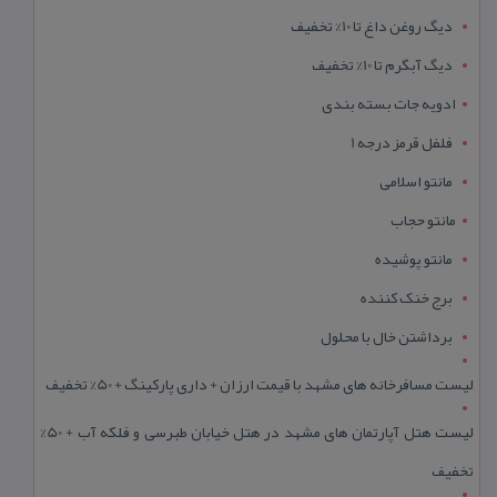
دیگ روغن داغ تا 10% تخفیف
دیگ آبگرم تا 10% تخفیف
ادویه جات بسته بندی
فلفل قرمز درجه 1
مانتو اسلامی
مانتو حجاب
مانتو پوشیده
برج خنک کننده
برداشتن خال با محلول
لیست مسافرخانه های مشهد با قیمت ارزان + داری پارکینگ + 50% تخفیف
لیست هتل آپارتمان های مشهد در هتل خیابان طبرسی و فلکه آب + 50%
تخفیف