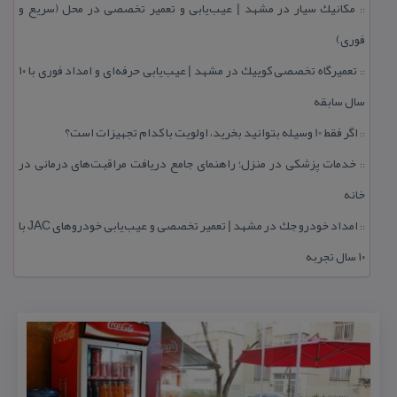
مكانیك سیار در مشهد | عیب‌یابی و تعمیر تخصصی در محل (سریع و
::
فوری)
تعمیرگاه تخصصی كوییك در مشهد | عیب‌یابی حرفه‌ای و امداد فوری با ۱۰
::
سال سابقه
اگر فقط 10 وسیله بتوانید بخرید، اولویت با كدام تجهیزات است؟
::
خدمات پزشكی در منزل؛ راهنمای جامع دریافت مراقبت‌های درمانی در
::
خانه
امداد خودرو جك در مشهد | تعمیر تخصصی و عیب‌یابی خودروهای JAC با
::
۱۰ سال تجربه