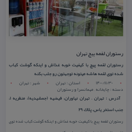
رستوران لقمه پیچ تهران
رستوران لقمه پیچ با كیفیت خوبه غذاش و اینكه گوشت كباب
شده توی لقمه هاشه میتونه توجهتون رو جلب بكنه
1400/11/30
استان : تهران
شهر : تهران
دسته : چایخانه , مهمانسرا و رستوران
آدرس : تهران – تهران نیاوران، فیضیه (جمشیدیه)، منظریه ۱،
جنب استخر یاس، پلاك ۲۹
رستوران لقمه پیچ با كیفیت خوبه غذاش و اینكه گوشت كباب شده توی