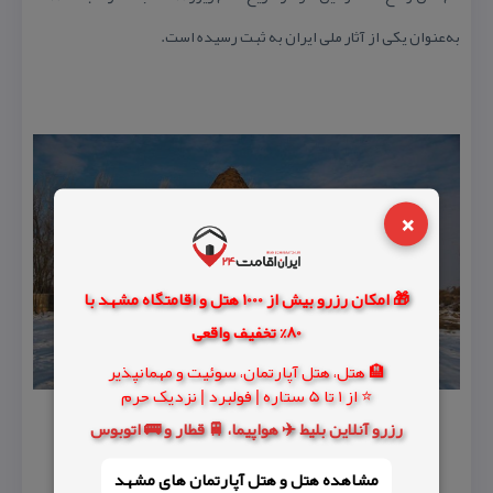
به‌عنوان یكی از آثار ملی ایران به ثبت رسیده است.
×
🎁 امکان رزرو بیش از 1000 هتل و اقامتگاه مشهد با
80% تخفیف واقعی
🏨 هتل، هتل آپارتمان، سوئیت و مهمانپذیر
⭐ از 1 تا 5 ستاره | فولبرد | نزدیک حرم
رزرو آنلاین بلیط ✈️ هواپیما، 🚆 قطار و 🚌 اتوبوس
مشاهده هتل و هتل‌ آپارتمان های مشهد