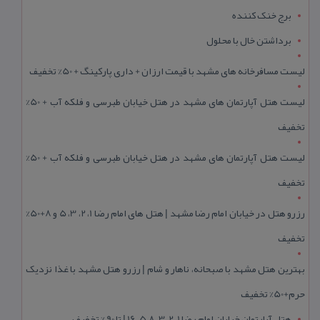
برج خنک کننده
برداشتن خال با محلول
لیست مسافرخانه های مشهد با قیمت ارزان + داری پارکینگ + 50% تخفیف
لیست هتل آپارتمان های مشهد در هتل خیابان طبرسی و فلکه آب + 50%
تخفیف
لیست هتل آپارتمان های مشهد در هتل خیابان طبرسی و فلکه آب + 50%
تخفیف
رزرو هتل در خیابان امام رضا مشهد | هتل‌ های امام رضا 1، 2، 3، 5 و 8+50%
تخفیف
بهترین هتل مشهد با صبحانه، ناهار و شام | رزرو هتل مشهد با غذا نزدیک
حرم+50% تخفیف
هتل آپارتمان خیابان امام رضا 1، 2، 3، 5،8 ،16 | تا 90 % تخفیف