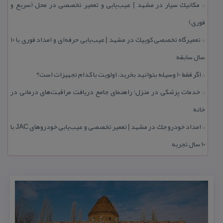
مكانیك سیار در مشهد | عیب‌یابی و تعمیر تخصصی در محل (سریع و
::
فوری)
تعمیرگاه تخصصی كوییك در مشهد | عیب‌یابی حرفه‌ای و امداد فوری با ۱۰
::
سال سابقه
اگر فقط 10 وسیله بتوانید بخرید، اولویت با كدام تجهیزات است؟
::
خدمات پزشكی در منزل؛ راهنمای جامع دریافت مراقبت‌های درمانی در
::
خانه
امداد خودرو جك در مشهد | تعمیر تخصصی و عیب‌یابی خودروهای JAC با
::
۱۰ سال تجربه