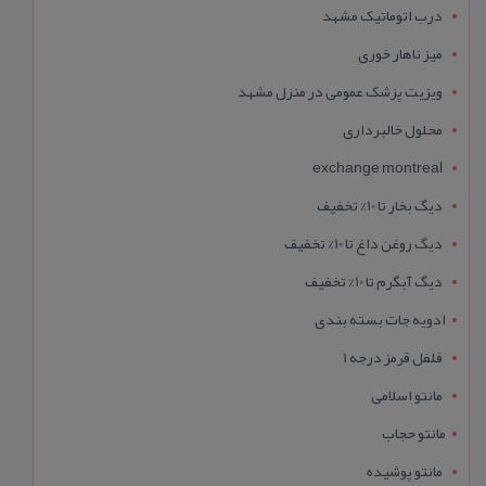
درب اتوماتیک مشهد
میز ناهار خوری
ویزیت پزشک عمومی در منزل مشهد
محلول خالبرداری
exchange montreal
دیگ بخار تا 10% تخفیف
دیگ روغن داغ تا 10% تخفیف
دیگ آبگرم تا 10% تخفیف
ادویه جات بسته بندی
فلفل قرمز درجه 1
مانتو اسلامی
مانتو حجاب
مانتو پوشیده