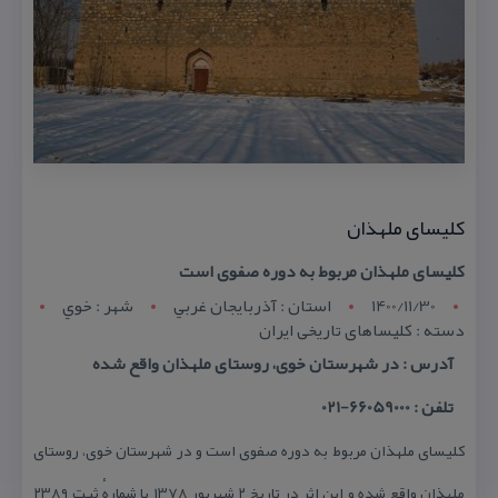
كلیسای ملهذان
كلیسای ملهذان مربوط به دوره صفوی است
1400/11/30
استان : آذربايجان غربي
شهر : خوي
دسته : كلیساهای تاریخی ایران
آدرس : در شهرستان خوی، روستای ملهذان واقع شده
تلفن : 66059000-021
كلیسای ملهذان مربوط به دوره صفوی است و در شهرستان خوی، روستای
ملهذان واقع شده و این اثر در تاریخ ۲ شهریور ۱۳۷۸ با شمارهٔ ثبت ۲۳۸۹