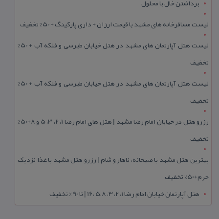
برداشتن خال با محلول
لیست مسافرخانه های مشهد با قیمت ارزان + داری پارکینگ + 50% تخفیف
لیست هتل آپارتمان های مشهد در هتل خیابان طبرسی و فلکه آب + 50%
تخفیف
لیست هتل آپارتمان های مشهد در هتل خیابان طبرسی و فلکه آب + 50%
تخفیف
رزرو هتل در خیابان امام رضا مشهد | هتل‌ های امام رضا 1، 2، 3، 5 و 8+50%
تخفیف
بهترین هتل مشهد با صبحانه، ناهار و شام | رزرو هتل مشهد با غذا نزدیک
حرم+50% تخفیف
هتل آپارتمان خیابان امام رضا 1، 2، 3، 5،8 ،16 | تا 90 % تخفیف