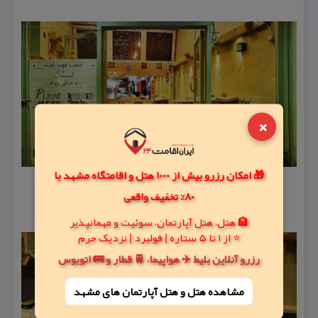
×
🎁 امکان رزرو بیش از 1000 هتل و اقامتگاه مشهد با
80% تخفیف واقعی
🏨 هتل، هتل آپارتمان، سوئیت و مهمانپذیر
⭐ از 1 تا 5 ستاره | فولبرد | نزدیک حرم
رزرو آنلاین بلیط ✈️ هواپیما، 🚆 قطار و 🚌 اتوبوس
مشاهده هتل و هتل‌ آپارتمان های مشهد