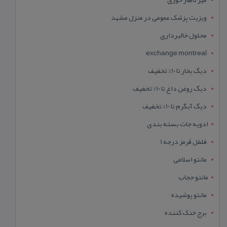
ویزیت پزشک عمومی در منزل مشهد
محلول خالبرداری
exchange montreal
دیگ بخار تا 10% تخفیف
دیگ روغن داغ تا 10% تخفیف
دیگ آبگرم تا 10% تخفیف
ادویه جات بسته بندی
فلفل قرمز درجه 1
مانتو اسلامی
مانتو حجاب
مانتو پوشیده
برج خنک کننده