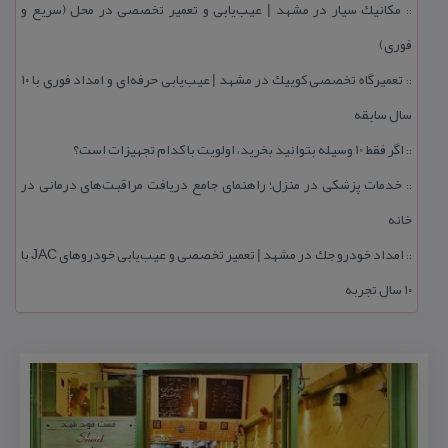
مكانیك سیار در مشهد | عیب‌یابی و تعمیر تخصصی در محل (سریع و
::
فوری)
تعمیرگاه تخصصی كوییك در مشهد | عیب‌یابی حرفه‌ای و امداد فوری با ۱۰
::
سال سابقه
اگر فقط 10 وسیله بتوانید بخرید، اولویت با كدام تجهیزات است؟
::
خدمات پزشكی در منزل؛ راهنمای جامع دریافت مراقبت‌های درمانی در
::
خانه
امداد خودرو جك در مشهد | تعمیر تخصصی و عیب‌یابی خودروهای JAC با
::
۱۰ سال تجربه