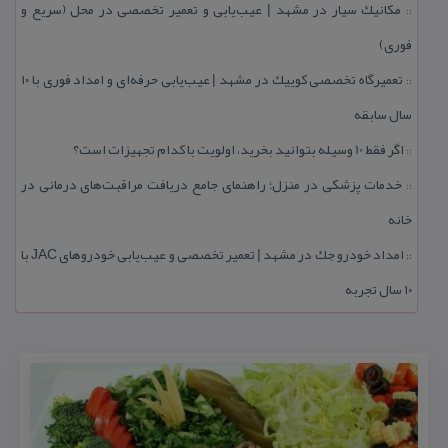
مكانیك سیار در مشهد | عیب‌یابی و تعمیر تخصصی در محل (سریع و
::
فوری)
تعمیرگاه تخصصی كوییك در مشهد | عیب‌یابی حرفه‌ای و امداد فوری با ۱۰
::
سال سابقه
اگر فقط 10 وسیله بتوانید بخرید، اولویت با كدام تجهیزات است؟
::
خدمات پزشكی در منزل؛ راهنمای جامع دریافت مراقبت‌های درمانی در
::
خانه
امداد خودرو جك در مشهد | تعمیر تخصصی و عیب‌یابی خودروهای JAC با
::
۱۰ سال تجربه