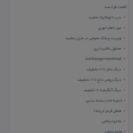
اقامت فرانسه
درب اتوماتیک مشهد
میز ناهار خوری
ویزیت پزشک عمومی در منزل مشهد
محلول خالبرداری
exchange montreal
دیگ بخار تا 10% تخفیف
دیگ روغن داغ تا 10% تخفیف
دیگ آبگرم تا 10% تخفیف
ادویه جات بسته بندی
فلفل قرمز درجه 1
مانتو اسلامی
مانتو حجاب