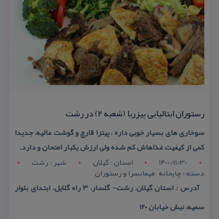
رستوران ایتالیایی پیزریا (شعبه ۲) در رشت
سوخاری های بسیار خوبی داره ، پیتزا قارچ و گوشت عالیه، جدیدا
كمی از كیفیت غذاهاش كم شده ولی ارزش یكبار امتحان و دارد.
1400/11/30
استان : گيلان
شهر : رشت
دسته : چایخانه , مهمانسرا و رستوران
آدرس : استان گیلان, رشت- گلسار، ۳ راه گلایل، ابتدای بلوار
سمیه، نبش خیابان ۱۲۰