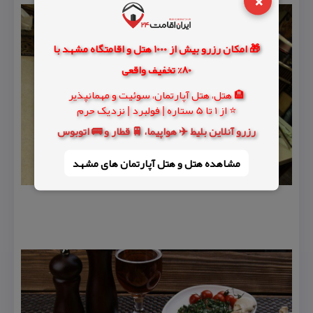
×
🎁 امکان رزرو بیش از 1000 هتل و اقامتگاه مشهد با
80% تخفیف واقعی
🏨 هتل، هتل آپارتمان، سوئیت و مهمانپذیر
⭐ از 1 تا 5 ستاره | فولبرد | نزدیک حرم
رزرو آنلاین بلیط ✈️ هواپیما، 🚆 قطار و 🚌 اتوبوس
مشاهده هتل و هتل‌ آپارتمان های مشهد