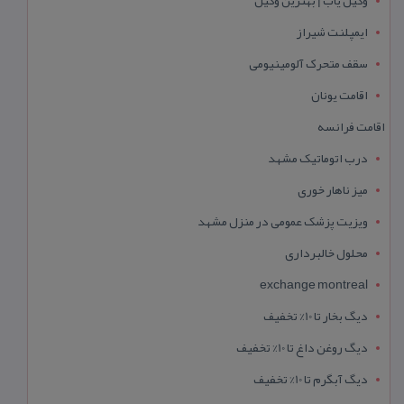
ایمپلنت شیراز
سقف متحرک آلومینیومی
اقامت یونان
اقامت فرانسه
درب اتوماتیک مشهد
میز ناهار خوری
ویزیت پزشک عمومی در منزل مشهد
محلول خالبرداری
exchange montreal
دیگ بخار تا 10% تخفیف
دیگ روغن داغ تا 10% تخفیف
دیگ آبگرم تا 10% تخفیف