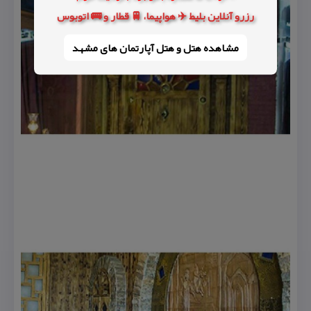
رزرو آنلاین بلیط ✈️ هواپیما، 🚆 قطار و 🚌 اتوبوس
مشاهده هتل و هتل‌ آپارتمان های مشهد