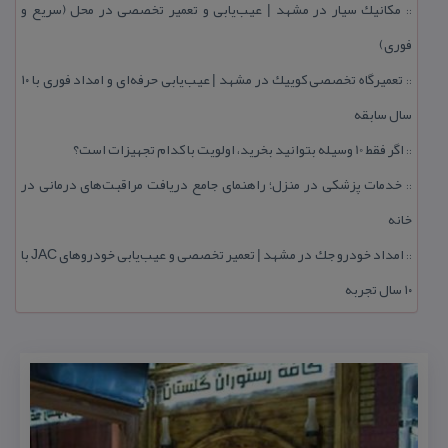
مكانیك سیار در مشهد | عیب‌یابی و تعمیر تخصصی در محل (سریع و
::
فوری)
تعمیرگاه تخصصی كوییك در مشهد | عیب‌یابی حرفه‌ای و امداد فوری با ۱۰
::
سال سابقه
اگر فقط 10 وسیله بتوانید بخرید، اولویت با كدام تجهیزات است؟
::
خدمات پزشكی در منزل؛ راهنمای جامع دریافت مراقبت‌های درمانی در
::
خانه
امداد خودرو جك در مشهد | تعمیر تخصصی و عیب‌یابی خودروهای JAC با
::
۱۰ سال تجربه