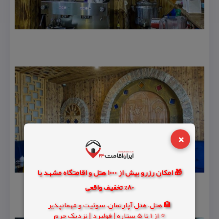
×
🎁 امکان رزرو بیش از 1000 هتل و اقامتگاه مشهد با
80% تخفیف واقعی
🏨 هتل، هتل آپارتمان، سوئیت و مهمانپذیر
⭐ از 1 تا 5 ستاره | فولبرد | نزدیک حرم