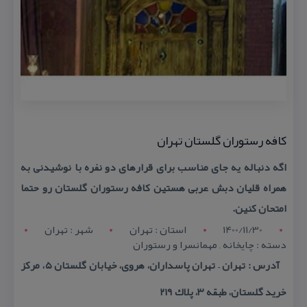
كافه رستوران گلستان تهران
اگه دنباله یه جای مناسب برای قرارهای دو نفره با نوشیدنی به
همراه قلیان دبش عربی هستین كافه رستوران گلستان رو حتما
امتحان كنین.
1400/11/30
استان : تهران
شهر : تهران
دسته : چایخانه , مهمانسرا و رستوران
آدرس : تهران – تهران پاسداران، هروی، خیابان گلستان ۵، مركز
خرید گلستان، طبقه ۳، پلاك ۲۱۹