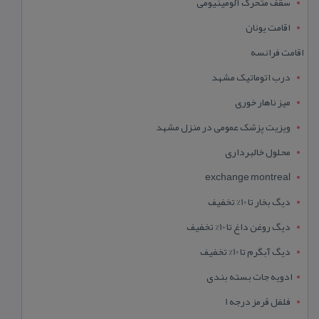
سقف متحرک آلومینیومی
اقامت یونان
اقامت فرانسه
درب اتوماتیک مشهد
میز ناهار خوری
ویزیت پزشک عمومی در منزل مشهد
محلول خالبرداری
exchange montreal
دیگ بخار تا 10% تخفیف
دیگ روغن داغ تا 10% تخفیف
دیگ آبگرم تا 10% تخفیف
ادویه جات بسته بندی
فلفل قرمز درجه 1