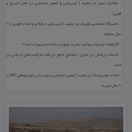
مكانیك سیار در مشهد | عیب‌یابی و تعمیر تخصصی در محل (سریع و
::
فوری)
تعمیرگاه تخصصی كوییك در مشهد | عیب‌یابی حرفه‌ای و امداد فوری با ۱۰
::
سال سابقه
اگر فقط 10 وسیله بتوانید بخرید، اولویت با كدام تجهیزات است؟
::
خدمات پزشكی در منزل؛ راهنمای جامع دریافت مراقبت‌های درمانی در
::
خانه
امداد خودرو جك در مشهد | تعمیر تخصصی و عیب‌یابی خودروهای JAC با
::
۱۰ سال تجربه