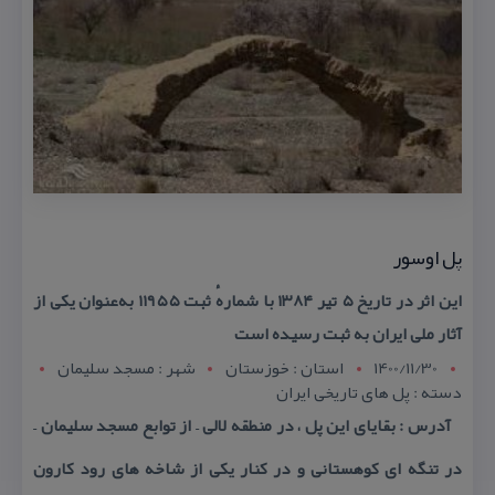
پل اوسور
این اثر در تاریخ ۵ تیر ۱۳۸۴ با شمارهٔ ثبت ۱۱۹۵۵ به‌عنوان یكی از
آثار ملی ایران به ثبت رسیده است
1400/11/30
استان : خوزستان
شهر : مسجد سليمان
دسته : پل های تاریخی ایران
آدرس : بقایای این پل ، در منطقه لالی – از توابع مسجد سلیمان –
در تنگه ای كوهستانی و در كنار یكی از شاخه های رود كارون