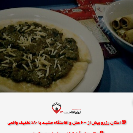
🎁 امکان رزرو بیش از 1000 هتل و اقامتگاه مشهد با 80% تخفیف واقعی
🏨 هتل، هتل آپارتمان، سوئیت و مهمانپذیر