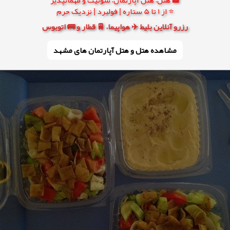
⭐ از 1 تا 5 ستاره | فولبرد | نزدیک حرم
رزرو آنلاین بلیط ✈️ هواپیما، 🚆 قطار و 🚌 اتوبوس
مشاهده هتل و هتل‌ آپارتمان های مشهد