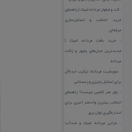
كت و شلوار مردانه شیك | راهنمای
::
خرید، انتخاب و استایل‌سازی
حرفه‌ای
خرید بافت مردانه شیك |
::
جدیدترین مدل‌های پلیور و ژاكت
مردانه
سویشرت مردانه؛ تركیب ایده‌آل
::
برای استایل پاییزی و زمستانی
پاور متر كلمپی چیست؟ راهنمای
::
انتخاب بهترین وات‌متر انبری برای
اندازه‌گیری توان برق
بارانی مردانه شیك و ضدآب؛
::