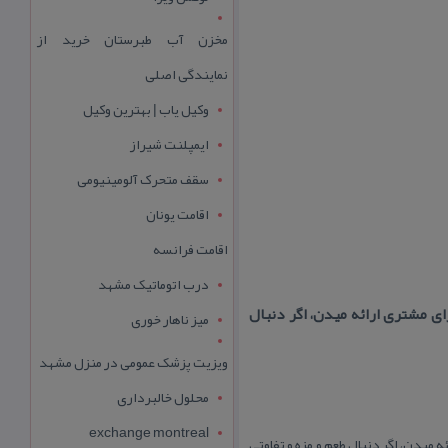
مخزن آب طبرستان خرید از
نمایندگی اصلی
وکیل یاب | بهترین وکیل
ایمپلنت شیراز
سقف متحرک آلومینیومی
اقامت یونان
اقامت فرانسه
درب اتوماتیک مشهد
ی مشتری ارائه میدن، اگر دنبال
میز ناهار خوری
ویزیت پزشک عمومی در منزل مشهد
محلول خالبرداری
exchange montreal
میدن، اگر دنبال طعم و مزه و تفاوتی