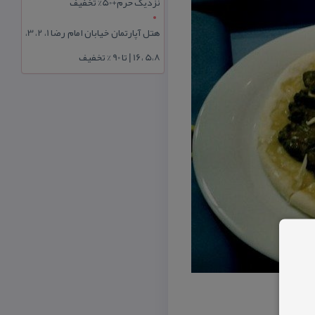
نزدیک حرم+50% تخفیف
هتل آپارتمان خیابان امام رضا 1، 2، 3،
5،8 ،16 | تا 90 % تخفیف