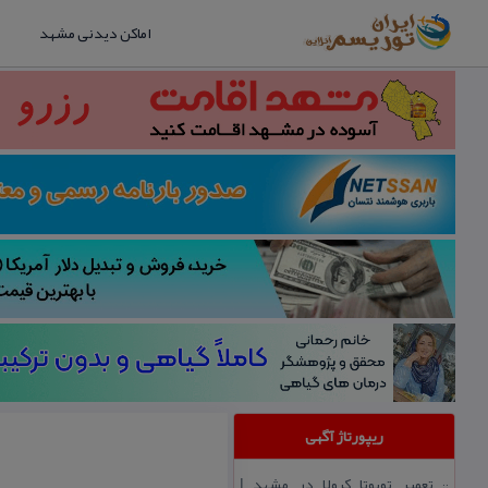
اماکن دیدنی مشهد
ریپورتاژ آگهی
تعمیر تویوتا كرولا در مشهد |
::