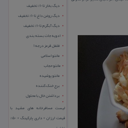
دیگ بخار تا 10% تخفیف
دیگ روغن داغ تا 10% تخفیف
دیگ آبگرم تا 10% تخفیف
ادویه جات بسته بندی
فلفل قرمز درجه 1
مانتو اسلامی
مانتو حجاب
مانتو پوشیده
برج خنک کننده
برداشتن خال با محلول
لیست مسافرخانه های مشهد با
قیمت ارزان + داری پارکینگ + 50%
تخفیف