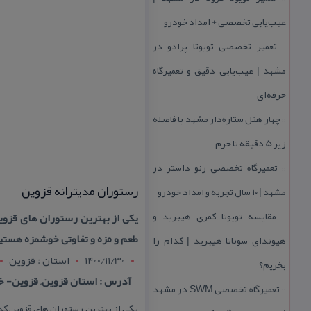
عیب‌یابی تخصصی + امداد خودرو
تعمیر تخصصی تویوتا پرادو در
::
مشهد | عیب‌یابی دقیق و تعمیرگاه
حرفه‌ای
چهار هتل‌ ستاره‌دار مشهد با فاصله
::
زیر 5 دقیقه تا حرم
تعمیرگاه تخصصی رنو داستر در
::
رستوران مدیترانه قزوین
مشهد | ۱۰ سال تجربه و امداد خودرو
مقایسه تویوتا كمری هیبرید و
یكی از بهترین رستوران های قزوی
::
طعم و مزه و تفاوتی خوشمزه هستی
هیوندای سوناتا هیبرید | كدام را
1400/11/30
استان : قزوين
بخریم؟
آدرس : استان قزوین, قزوین- خی
تعمیرگاه تخصصی SWM در مشهد
::
یكی از بهترین رستوران های قزوین كه 