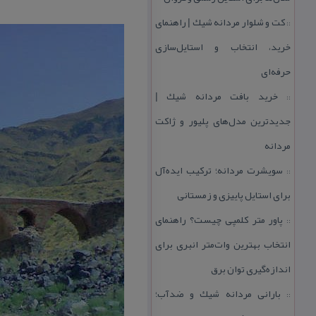
كت و شلوار مردانه شیك | راهنمای
::
خرید، انتخاب و استایل‌سازی
حرفه‌ای
خرید بافت مردانه شیك |
::
جدیدترین مدل‌های پلیور و ژاكت
مردانه
سویشرت مردانه؛ تركیب ایده‌آل
::
برای استایل پاییزی و زمستانی
پاور متر كلمپی چیست؟ راهنمای
::
انتخاب بهترین وات‌متر انبری برای
اندازه‌گیری توان برق
بارانی مردانه شیك و ضدآب؛
::