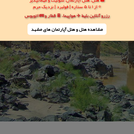
⭐ از 1 تا 5 ستاره | فولبرد | نزدیک حرم
رزرو آنلاین بلیط ✈️ هواپیما، 🚆 قطار و 🚌 اتوبوس
مشاهده هتل و هتل‌ آپارتمان های مشهد