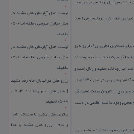
لیست هتل آپارتمان های مشهد در
ها در اینجا آن را پردلیس می نامند
هتل خیابان طبرسی و فلکه آب + 50%
تخفیف
 برای مسافران خطری بزرگ از روبه رو
لیست هتل آپارتمان های مشهد در
فله آغاز می كنند در كف دره رودخانه
هتل خیابان طبرسی و فلکه آب + 50%
تخفیف
ی شد آب رودخانه سفید و زلال است و
ازاین جهت به زبان طالشی آن را اسپروت می نامند. بر فراز رود پلی زیبا از خشت پخته ساخته اند كه دارای نه دهانه است. آدام اولئاریوس در سال ۱۶۳۷ م. از
رزرو هتل در خیابان امام رضا مشهد
| هتل‌ های امام رضا 1، 2، 3، 5 و
 و بر روی آن كاروان هیئت نمایندگی
8+50% تخفیف
رم هجری وجود داشته اطلاعی در دست
بهترین هتل مشهد با صبحانه، ناهار
و شام | رزرو هتل مشهد با غذا
قزل اوزن به وسیله شاه طهماسب اول