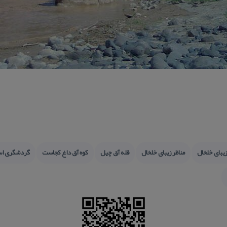
یبای خلخال
مناظر زیبای خلخال
قله آق چیل
كوه آق داغ كجاست
گردشگری اسا