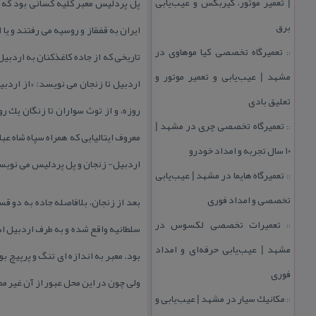
| تعمیر موتور، گیربكس و عیب‌یابی
پل پردلیس معبر كلیه كسانی بود كه 
برق
ایران به قفقاز و روسیه می رفتند و یا
تعمیرگاه تخصصی كیا موهاوی در
::
تاریخی كه از جاده كاغذكنان به اردبی
مشهد | عیب‌یابی و تعمیر موتور و
اردبیل تا زنجان می نویسد: «از اردبی
تعلیق بادی
روزه، و از توث سواران تا زنگان یك ر
تعمیرگاه تخصصی چری در مشهد |
::
معروف ایتالیایی كه همراه سپاه شاه ع
۱۰ سال تجربه و امداد خودرو
اردبیل- زنجان و پل پردلیس می نویس
تعمیرگاه هایما در مشهد | عیب‌یابی
::
تخصصی و امداد فوری
بعد از زنجان، بلافاصله جاده به دو 
تعمیرات تخصصی لكسوس در
::
سلطانیه واقع شده و به طرف اردبیل ا
مشهد | عیب‌یابی حرفه‌ای و امداد
بود. معبر به اندازه ای تنگ و پرپیچ 
فوری
ولی چون در این محل عبور از آن غیر 
مكانیك سیار در مشهد | عیب‌یابی و
::