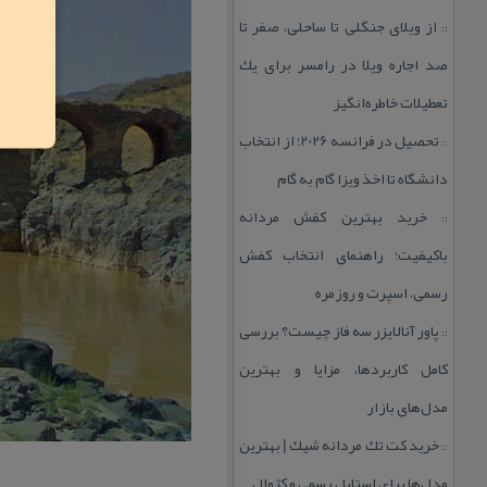
از ویلای جنگلی تا ساحلی، صفر تا
::
صد اجاره ویلا در رامسر برای یك
تعطیلات خاطره‌انگیز
تحصیل در فرانسه 2026؛ از انتخاب
::
دانشگاه تا اخذ ویزا گام به گام
خرید بهترین كفش مردانه
::
باكیفیت؛ راهنمای انتخاب كفش
رسمی، اسپرت و روزمره
پاور آنالایزر سه فاز چیست؟ بررسی
::
كامل كاربردها، مزایا و بهترین
مدل‌های بازار
خرید كت تك مردانه شیك | بهترین
::
مدل‌ها برای استایل رسمی و كژوال