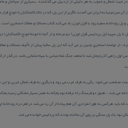
در جهت شمال و جنوب به هر دلیلی از اردبیل می گذشتند. بسیاری از سیاحان و مأمو
 از آن سرزمینها به ایران می آمدند ناگزیر از این پل، كه در خاك كاغذكنان یا خونج قر
ل و پل رودخانه سفیدرود یا قزل اوزن یاد می كند كتاب مسالك و ممالك استخری است.
ل تا پل سپید(پل پردلیس قزل اوزن) دو مرحله و از آنجا تا خونه(خونج=كاغذكنان) دو ر
وزه.» از نوشته استخری چنین بر می آید كه این پل سالها پیش از تألیف مسالك و ممال
باس اول راهی آذربایجان شد تا شاهد جنگ شاه عباس با سپاه عثمانی باشد، در گذر از ك
د:
قسمت منشعب می شود. یكی به طرف غرب می رود و دیگری به طرف شمال غربی، و این ه
دامه می یابد….هنوز دو فرسنگ راه نرفته بودیم كه به معبر بسیار مشكلی رسیدیم ك
بود كه باید هر كس به طور انفرادی، آن هم پیاده از آن رد می شد در قعر دره رودخانه
ممكن بود یك پل سنگی بر روی آن ساخته بودند كه پردلیس خوانده می شد.