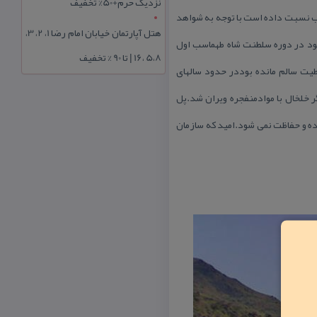
نزدیک حرم+50% تخفیف
سب نسبت داده است با توجه به شواهد
هتل آپارتمان خیابان امام رضا 1، 2، 3،
بود در دوره سلطنت شاه طهماسب اول
5،8 ،16 | تا 90 % تخفیف
طیت سالم مانده بوددر حدود سالهای
گر خلخال با موادمنفجره ویران شد.پل
ده و حفاظت نمی شود.امید كه سازمان