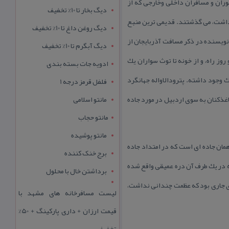
ران و مسافران داخلی وخارجی كه از
دیگ بخار تا 10% تخفیف
ار داشت، می گذشتند. قدیمی ترین منبع
دیگ روغن داغ تا 10% تخفیف
 نویسنده در ذكر مسافت آذربایجان از
دیگ آبگرم تا 10% تخفیف
وز راه، و از خونه تا توث سواران یك
ادویه جات بسته بندی
ك وجود داشته. پترودالاواله جهانگرد
فلفل قرمز درجه 1
اغذكنان به سوی اردبیل در مورد جاده
مانتو اسلامی
مانتو حجاب
مانتو پوشیده
مان جاده ای است كه در امتداد جاده
برج خنک کننده
ه در یك طرف آن دره عمیقی واقع شده
برداشتن خال با محلول
 ای جاری بود كه عظمت چندانی نداشت،
لیست مسافرخانه های مشهد با
قیمت ارزان + داری پارکینگ + 50%
تخفیف