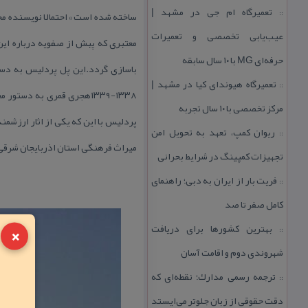
تعمیرگاه ام جی در مشهد |
::
ساخته شده است » احتمالا نویسنده مح
عیب‌یابی تخصصی و تعمیرات
معتبری كه پبش از صفویه درباره این
حرفه‌ای MG با ۱۰ سال سابقه
باسازی گردد.این پل پردلیس به دستو
تعمیرگاه هیوندای كیا در مشهد |
::
۱۳۳۸-۱۳۳۹هجری قمری به دس
مركز تخصصی با ۱۰ سال تجربه
پردلیس با این كه یكی از اثار ارزشم
ریوان كمپ، تعهد به تحویل امن
::
میراث فرهنگی استان اذربایجان شرقی و
تجهیزات كمپینگ در شرایط بحرانی
فریت بار از ایران به دبی؛ راهنمای
::
كامل صفر تا صد
×
بهترین كشورها برای دریافت
::
شهروندی دوم و اقامت آسان
ترجمه رسمی مدارك؛ نقطه‌ای كه
::
دقت حقوقی از زبان جلوتر می‌ایستد