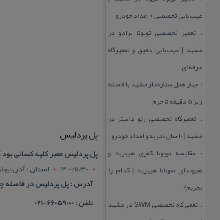
عیب‌یابی تخصصی + امداد خودرو
تعمیر تخصصی تویوتا پرادو در
::
مشهد | عیب‌یابی دقیق و تعمیرگاه
حرفه‌ای
چهار هتل‌ ستاره‌دار مشهد با فاصله
::
زیر 5 دقیقه تا حرم
تعمیرگاه تخصصی رنو داستر در
::
پل پردلیس
مشهد | ۱۰ سال تجربه و امداد خودرو
مقایسه تویوتا كمری هیبرید و
پل پردلیس معبر كلیه كسانی بود 
::
1400/11/30
استان : آذربايج
هیوندای سوناتا هیبرید | كدام را
آدرس : پل پردلیس در فاصله چها
بخریم؟
تلفن : 66059000-021
تعمیرگاه تخصصی SWM در مشهد
::