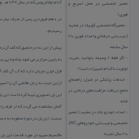
آدام اولئاریوس كه در سال ۱۰۴۷ هـ . ق همراه هیئت نمایندگی پروس(آلمان) از طریق روسیه و شهر اردبیل راهی پایتخت ایران بود در مورد پل پردلیس می نویسد:
تعمیر تخصصی در محل (سریع و
فوری)
در دهم فروردین پس از صرف نهار به ط
تعمیرگاه تخصصی كوییك در مشهد
::
رسیدیم.
| عیب‌یابی حرفه‌ای و امداد فوری با ۱۰
سال سابقه
پیش از این به دره عمیق كه كف آن زمی
اگر فقط 10 وسیله بتوانید بخرید،
به پایین سرازیر می شود چنانچه پی بب
::
اولویت با كدام تجهیزات است؟
قزل اوزن جریان دارد كه آب آن كف آل
خدمات پزشكی در منزل؛ راهنمای
::
جامع دریافت مراقبت‌های درمانی در
این پل تصویری تهیه كرده است این پل
خانه
آلمان مشاهده می گردد كه از طرف را
امداد خودرو جك در مشهد | تعمیر
::
نیست. این پل در دوره صفویه به دستور
تخصصی و عیب‌یابی خودروهای JAC
با ۱۰ سال تجربه
ماكسیم سیرو در مورد قدمت این پل م