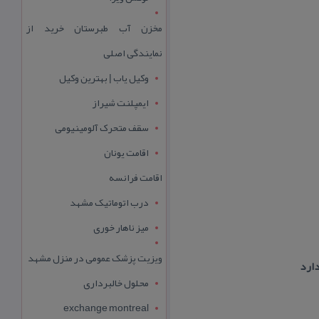
مخزن آب طبرستان خرید از
نمایندگی اصلی
وکیل یاب | بهترین وکیل
ایمپلنت شیراز
سقف متحرک آلومینیومی
اقامت یونان
اقامت فرانسه
درب اتوماتیک مشهد
میز ناهار خوری
ویزیت پزشک عمومی در منزل مشهد
دارد
محلول خالبرداری
exchange montreal