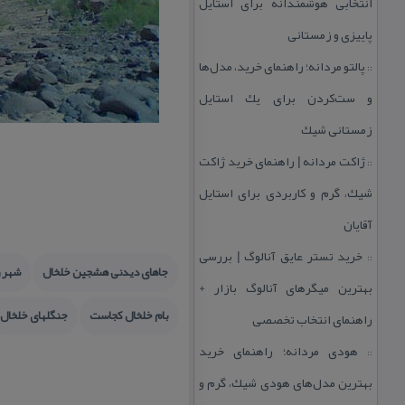
انتخابی هوشمندانه برای استایل
پاییزی و زمستانی
پالتو مردانه؛ راهنمای خرید، مدل‌ها
::
و ست‌كردن برای یك استایل
زمستانی شیك
ژاكت مردانه | راهنمای خرید ژاكت
::
شیك، گرم و كاربردی برای استایل
آقایان
خرید تستر عایق آنالوگ | بررسی
::
جاهای دیدنی هشجین خلخال
شهر ز
بهترین میگرهای آنالوگ بازار +
بام خلخال كجاست
جنگلهای خلخال
راهنمای انتخاب تخصصی
هودی مردانه؛ راهنمای خرید
::
بهترین مدل‌های هودی شیك، گرم و