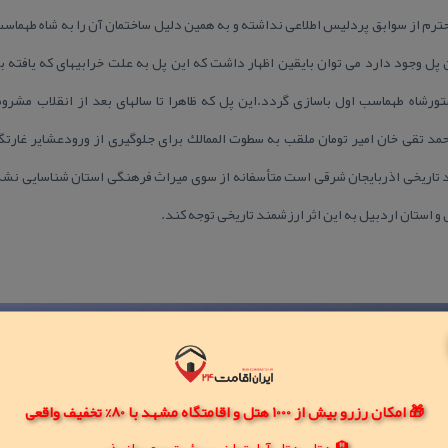
ترم از سوابق پردلیس اطلاعی نداشته و به همین دلیل ساختمان آن را به شاه طهما
 پل وجود دارد می توان بایقین اظهار داشت كه این پل به علت خرابیهای كه یافته 
رشاه طهماسب اول باسازی گردد.این پل كه ظاهرا تا سالهای بعد از انقلاب مشرو
تور محمد تقی خان امیر تومان ملقب به سطوت الممالك برای جلوگیری از ورودعشایر غارت
ند تاریخی اذربایجان شرقی است متأسفانه از سوی میراث فرهنگی استان شناسایی نش
 استان اردبیل به این اثر ارزشمند تاریخی توجه كند.
🎁 امکان رزرو بیش از 1000 هتل و اقامتگاه مشهد با 80% تخفیف واقعی
🏨 هتل، هتل آپارتمان، سوئیت و مهمانپذیر