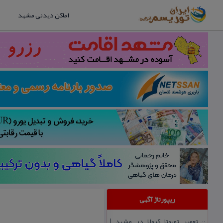
اماکن دیدنی مشهد
ریپورتاژ آگهی
تعمیر تویوتا كرولا در مشهد |
::