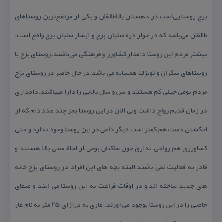
بزج روستایی‌است در دهستان بالاطالقان و یكی از مرتفع‌ترین روستاهای
طالقان می‌باشد كه در جوار دره شلبان بزج و آبشار شلبان بزج واقع است.
بیشتر مردم این روستا دامدار كشاورز و فرهنگی می‌باشند.روستای بزج با
روستاهای سگران و نویزك همسایه می باشد.در حال حاضر در روستای بزج
مردم بومی خیلی كم هستند و سن و سال بالایی را دارا میباشند.دامداری
در زمان قدیم رواج داشت ولی الان در این روستا بجز چند عدد دام كه از
انگشتن دست هم كمتر است دیگر دامی در این روستا وجود ندارد و حتی
كشاورزی هم رواجی ندارئ چون ساكنان بومی از لحاظ سنی بالا هستند و
قادر به فعالیت نمی باشند البته بچه های این افراد در روستای بزج خانه
های جدید ساخته اند و در اوقات فراغت به این روستا می ایند و صفای
خاصی را در این روستا بوجود می اورند. غاری به درازای ۲۵ متر به نام غار