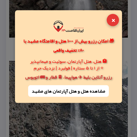
×
🎁 امکان رزرو بیش از 1000 هتل و اقامتگاه مشهد با
80% تخفیف واقعی
🏨 هتل، هتل آپارتمان، سوئیت و مهمانپذیر
⭐ از 1 تا 5 ستاره | فولبرد | نزدیک حرم
رزرو آنلاین بلیط ✈️ هواپیما، 🚆 قطار و 🚌 اتوبوس
مشاهده هتل و هتل‌ آپارتمان های مشهد