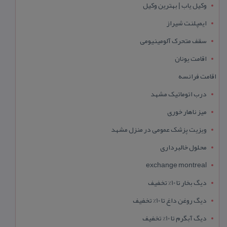
وکیل یاب | بهترین وکیل
ایمپلنت شیراز
سقف متحرک آلومینیومی
اقامت یونان
اقامت فرانسه
درب اتوماتیک مشهد
میز ناهار خوری
ویزیت پزشک عمومی در منزل مشهد
محلول خالبرداری
exchange montreal
دیگ بخار تا 10% تخفیف
دیگ روغن داغ تا 10% تخفیف
دیگ آبگرم تا 10% تخفیف