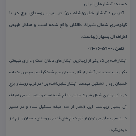
دسته : آبشارهای ایران
آدرس : آبشار شلبن(شله بن) در غرب روستای بزج در ۱۰
كیلومتری شمال شهرك طالقان واقع شده است و مناظر طبیعی
اطراف آن بسیار زیباست.
تلفن : 66059000-021
آبشار شله بن كه یكی از زیباترین آبشار های طالقان است و دارای طبیعتی
بكر و ناب است. این آبشار از قلل خسبان سرچشمه گرفته و سپس رودخانه
خسبان رود را تشكیل میدهد. آبشار شلبن(شله بن) در غرب روستای بزج
در ۱۰ كیلومتری شمال شهرك طالقان واقع شده است و مناظر طبیعی اطراف
آن بسیار زیباست. این آبشار از سه طبقه تشكیل شده و در مسیر
دسترسی به آن می توان از كوچه باغ های قدیمی روستای خسبان و بزج نیز
دیدن كرد.