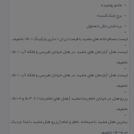
مانتو پوشیده
برج خنک کننده
برداشتن خال با محلول
لیست مسافرخانه های مشهد با قیمت ارزان + داری پارکینگ + 50% تخفیف
لیست هتل آپارتمان های مشهد در هتل خیابان طبرسی و فلکه آب + 50%
تخفیف
لیست هتل آپارتمان های مشهد در هتل خیابان طبرسی و فلکه آب + 50%
تخفیف
رزرو هتل در خیابان امام رضا مشهد | هتل‌ های امام رضا 1، 2، 3، 5 و 8+50%
تخفیف
بهترین هتل مشهد با صبحانه، ناهار و شام | رزرو هتل مشهد با غذا نزدیک
حرم+50% تخفیف