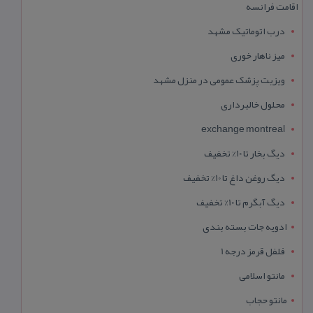
اقامت فرانسه
درب اتوماتیک مشهد
میز ناهار خوری
ویزیت پزشک عمومی در منزل مشهد
محلول خالبرداری
exchange montreal
دیگ بخار تا 10% تخفیف
دیگ روغن داغ تا 10% تخفیف
دیگ آبگرم تا 10% تخفیف
ادویه جات بسته بندی
فلفل قرمز درجه 1
مانتو اسلامی
مانتو حجاب