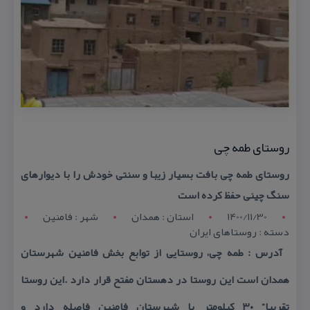
روستای طمه چی
روستای طمه چی بافت بسیار زیبا و سنتی خودش را با دیوارهای
سنگ چینی حفظ كرده است
1400/11/30
استان : همدان
شهر : فامنین
دسته : روستاهای ایران
آدرس : طمه چی، روستایی از توابع بخش فامنین شهرستان
همدان است این روستا در دهستان مفتح قرار دارد .این روستا
تقریبا” ۳۰ كیلومتر با شهرستان فامنین فاصله دارد و