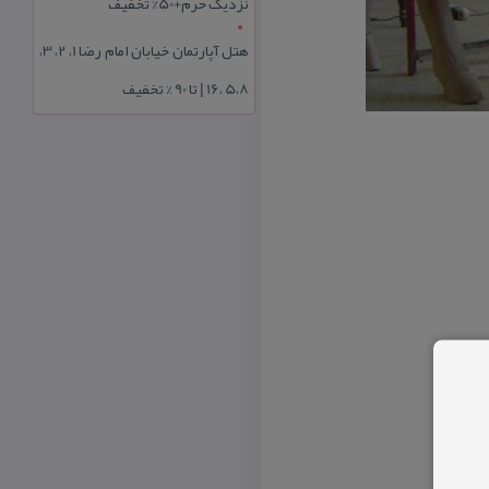
نزدیک حرم+50% تخفیف
هتل آپارتمان خیابان امام رضا 1، 2، 3،
5،8 ،16 | تا 90 % تخفیف