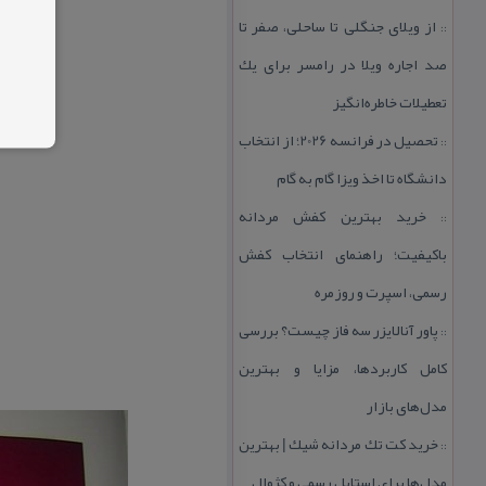
از ویلای جنگلی تا ساحلی، صفر تا
::
صد اجاره ویلا در رامسر برای یك
تعطیلات خاطره‌انگیز
تحصیل در فرانسه 2026؛ از انتخاب
::
دانشگاه تا اخذ ویزا گام به گام
خرید بهترین كفش مردانه
::
باكیفیت؛ راهنمای انتخاب كفش
رسمی، اسپرت و روزمره
پاور آنالایزر سه فاز چیست؟ بررسی
::
كامل كاربردها، مزایا و بهترین
مدل‌های بازار
خرید كت تك مردانه شیك | بهترین
::
مدل‌ها برای استایل رسمی و كژوال