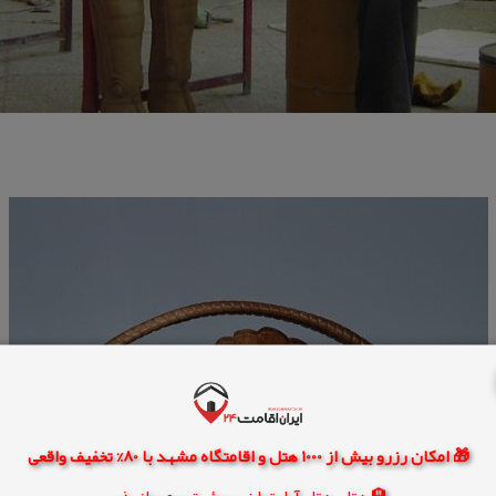
🎁 امکان رزرو بیش از 1000 هتل و اقامتگاه مشهد با 80% تخفیف واقعی
🏨 هتل، هتل آپارتمان، سوئیت و مهمانپذیر