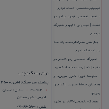
عیب‌یابی تخصصی + امداد خودرو
تعمیر تخصصی تویوتا پرادو در
::
مشهد | عیب‌یابی دقیق و تعمیرگاه
حرفه‌ای
چهار هتل‌ ستاره‌دار مشهد با فاصله
::
زیر 5 دقیقه تا حرم
تعمیرگاه تخصصی رنو داستر در
::
مشهد | ۱۰ سال تجربه و امداد خودرو
تراش سنگ و چوب
مقایسه تویوتا كمری هیبرید و
::
پیشینه هنر سنگ‌تراشی به‌ ۴۵۰۰ سال پیش از میلاد می‌رسد
هیوندای سوناتا هیبرید | كدام را
1400/11/30
استان : همدان
بخریم؟
آدرس : شهر همدان
تعمیرگاه تخصصی SWM در مشهد
::
تلفن : 66059000-021