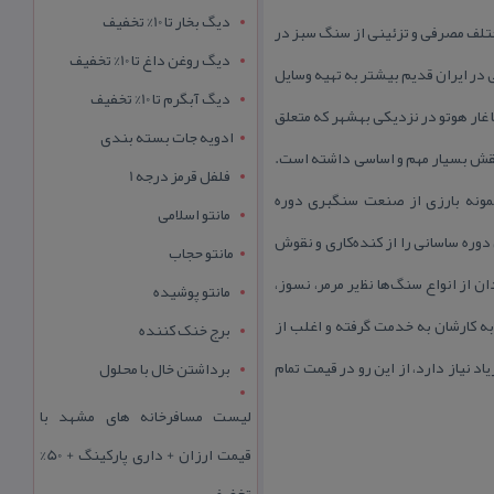
دیگ بخار تا 10% تخفیف
ش اشیا مختلف مصرفی‌ و تزئینی از سنگ سبز در‌
دیگ روغن داغ تا 10% تخفیف
در ایران قدیم‌ بیشتر به‌ تهیه وسایل‌
دیگ آبگرم تا 10% تخفیف
 غار هوتو در نزدیكی بهشهر كه‌ متعلق
ادویه جات بسته بندی
 هم‌ نقش بسیار مهم و اساسی‌ داشته است‌.
فلفل قرمز درجه 1
ونه‌ بارزی‌ ‌از صنعت سنگبری دوره‌
مانتو اسلامی
ه بدست ‌‌آمد. سنگتراشی‌ دوره‌ ساسانی‌ را از كنده‌كاری‌ و نقوش
مانتو حجاب
از انواع سنگ‌ها نظ‌یر مرمر،‌ نسوز،
مانتو پوشیده
ه‌ كارشان به‌ خدمت‌ گرفته و اغلب از
برج خنک کننده
اد نیاز دارد، از این رو در قیمت تمام
برداشتن خال با محلول
لیست مسافرخانه های مشهد با
قیمت ارزان + داری پارکینگ + 50%
تخفیف