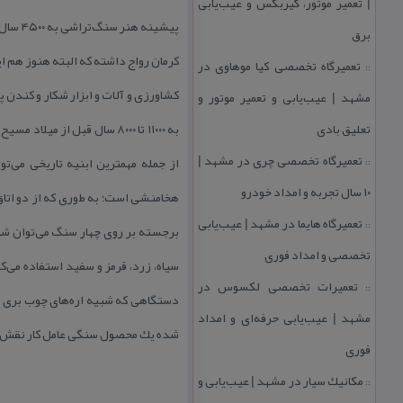
| تعمیر موتور، گیربكس و عیب‌یابی
پیشینه
برق
كرمان رواج داشته كه‌ البته هنوز هم‌ ا
تعمیرگاه تخصصی كیا موهاوی در
::
كشاورزی‌ و آلات و‌ ابزار شكار و كندن
مشهد | عیب‌یابی و تعمیر موتور و
تعلیق بادی
به‌ ۱۱۰۰۰ تا ۸۰۰۰ سال قبل ا
تعمیرگاه تخصصی چری در مشهد |
از جمله مهمترین‌ ابنیه تاریخی می‌ت
::
۱۰ سال تجربه و امداد خودرو
تعمیرگاه هایما در مشهد | عیب‌یابی
::
برجسته بر روی‌ چهار سنگ می‌توان شنا
تخصصی و امداد فوری
سیاه، زرد، قرمز و سفید استفاده‌ می‌ك
تعمیرات تخصصی لكسوس در
::
دستگاهی‌ كه‌ شبیه اره‌های‌ چوب بری اس
مشهد | عیب‌یابی حرفه‌ای و امداد
شده یك‌ محصول سنگی عامل‌ كار نقش مهمی‌دارد و حدود ۸۰ 
فوری
مكانیك سیار در مشهد | عیب‌یابی و
::