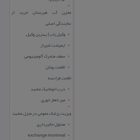
مخزن آب طبرستان خرید از
نمایندگی اصلی
وکیل یاب | بهترین وکیل
ایمپلنت شیراز
سقف متحرک آلومینیومی
اقامت یونان
اقامت فرانسه
درب اتوماتیک مشهد
میز ناهار خوری
ویزیت پزشک عمومی در منزل مشهد
محلول خالبرداری
exchange montreal