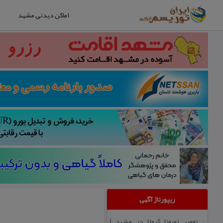
اماکن دیدنی مشهد
ریپورتاژ آگهی
تعمیر تویوتا كرولا در مشهد |
::