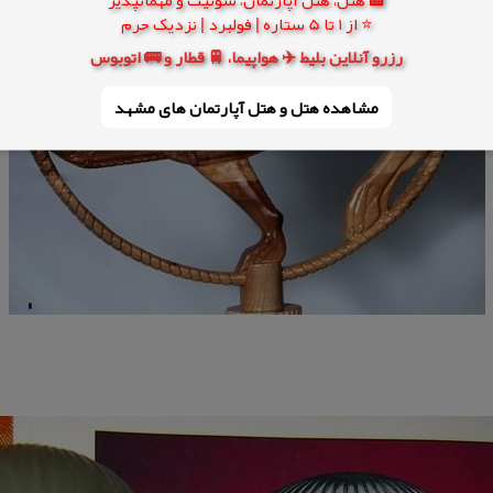
⭐ از 1 تا 5 ستاره | فولبرد | نزدیک حرم
رزرو آنلاین بلیط ✈️ هواپیما، 🚆 قطار و 🚌 اتوبوس
مشاهده هتل و هتل‌ آپارتمان های مشهد