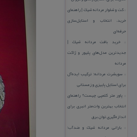
كت و شلوار مردانه شیك | راهنمای
::
خرید، انتخاب و استایل‌سازی
حرفه‌ای
خرید بافت مردانه شیك |
::
جدیدترین مدل‌های پلیور و ژاكت
مردانه
سویشرت مردانه؛ تركیب ایده‌آل
::
برای استایل پاییزی و زمستانی
پاور متر كلمپی چیست؟ راهنمای
::
انتخاب بهترین وات‌متر انبری برای
اندازه‌گیری توان برق
بارانی مردانه شیك و ضدآب؛
::