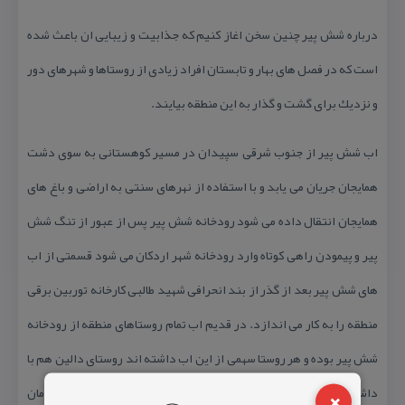
درباره شش پیر چنین سخن اغاز كنیم كه جذابیت و زیبایی ان باعث شده
است كه در فصل های بهار و تابستان افراد زیادی از روستاها و شهرهای دور
و نزدیك برای گشت و گذار به این منطقه بیایند.
اب شش پیر از جنوب شرقی سپیدان در مسیر كوهستانی به سوی دشت
همایجان جریان می یابد و با استفاده از نهرهای سنتی به اراضی و باغ های
همایجان انتقال داده می شود رودخانه شش پیر پس از عبور از تنگ شش
پیر و پیمودن راهی كوتاه وارد رودخانه شهر اردكان می شود قسمتی از اب
های شش پیر بعد از گذر از بند انحرافی شهید طالبی كارخانه توربین برقی
منطقه را به كار می اندازد. در قدیم اب تمام روستاهای منطقه از رودخانه
شش پیر بوده و هر روستا سهمی از این اب داشته اند روستای دالین هم با
×
داشتن یك جوی سنگی بزرگ از این اب استفاده می كرد و در ان زمان