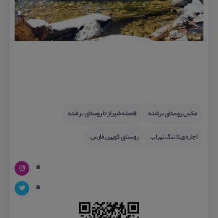
عكس روستای برشنه
فاصله شیراز تا روستای برشنه
اجاره ویلا تنگ تیزاب
روستای كویین فارس