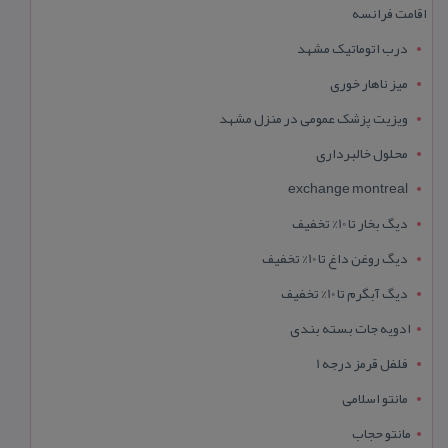
اقامت فرانسه
درب اتوماتیک مشهد
میز ناهار خوری
ویزیت پزشک عمومی در منزل مشهد
محلول خالبرداری
exchange montreal
دیگ بخار تا 10% تخفیف
دیگ روغن داغ تا 10% تخفیف
دیگ آبگرم تا 10% تخفیف
ادویه جات بسته بندی
فلفل قرمز درجه 1
مانتو اسلامی
مانتو حجاب