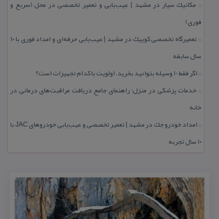
مكانیك سیار در مشهد | عیب‌یابی و تعمیر تخصصی در محل (سریع و
::
فوری)
تعمیرگاه تخصصی كوییك در مشهد | عیب‌یابی حرفه‌ای و امداد فوری با ۱۰
::
سال سابقه
اگر فقط 10 وسیله بتوانید بخرید، اولویت با كدام تجهیزات است؟
::
خدمات پزشكی در منزل؛ راهنمای جامع دریافت مراقبت‌های درمانی در
::
خانه
امداد خودرو جك در مشهد | تعمیر تخصصی و عیب‌یابی خودروهای JAC با
::
۱۰ سال تجربه