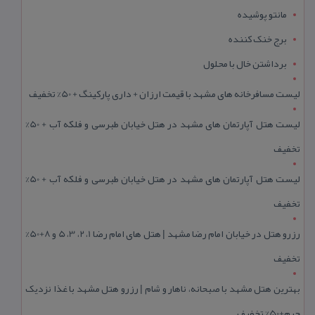
مانتو پوشیده
برج خنک کننده
برداشتن خال با محلول
لیست مسافرخانه های مشهد با قیمت ارزان + داری پارکینگ + 50% تخفیف
لیست هتل آپارتمان های مشهد در هتل خیابان طبرسی و فلکه آب + 50%
تخفیف
لیست هتل آپارتمان های مشهد در هتل خیابان طبرسی و فلکه آب + 50%
تخفیف
رزرو هتل در خیابان امام رضا مشهد | هتل‌ های امام رضا 1، 2، 3، 5 و 8+50%
تخفیف
بهترین هتل مشهد با صبحانه، ناهار و شام | رزرو هتل مشهد با غذا نزدیک
حرم+50% تخفیف