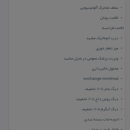
سقف متحرک آلومینیومی
اقامت یونان
اقامت فرانسه
درب اتوماتیک مشهد
میز ناهار خوری
ویزیت پزشک عمومی در منزل مشهد
محلول خالبرداری
exchange montreal
دیگ بخار تا 10% تخفیف
دیگ روغن داغ تا 10% تخفیف
دیگ آبگرم تا 10% تخفیف
ادویه جات بسته بندی
فلفل قرمز درجه 1