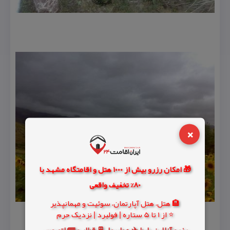
×
🎁 امکان رزرو بیش از 1000 هتل و اقامتگاه مشهد با
80% تخفیف واقعی
🏨 هتل، هتل آپارتمان، سوئیت و مهمانپذیر
⭐ از 1 تا 5 ستاره | فولبرد | نزدیک حرم
رزرو آنلاین بلیط ✈️ هواپیما، 🚆 قطار و 🚌 اتوبوس