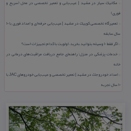
مكانیك سیار در مشهد | عیب‌یابی و تعمیر تخصصی در محل (سریع و
::
فوری)
تعمیرگاه تخصصی كوییك در مشهد | عیب‌یابی حرفه‌ای و امداد فوری با ۱۰
::
سال سابقه
اگر فقط 10 وسیله بتوانید بخرید، اولویت با كدام تجهیزات است؟
::
خدمات پزشكی در منزل؛ راهنمای جامع دریافت مراقبت‌های درمانی در
::
خانه
امداد خودرو جك در مشهد | تعمیر تخصصی و عیب‌یابی خودروهای JAC با
::
۱۰ سال تجربه