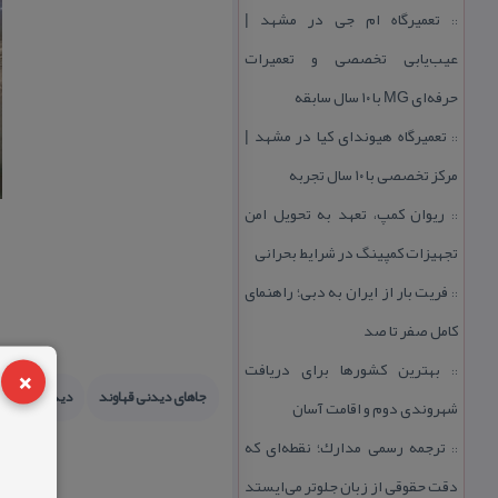
تعمیرگاه ام جی در مشهد |
::
عیب‌یابی تخصصی و تعمیرات
حرفه‌ای MG با ۱۰ سال سابقه
تعمیرگاه هیوندای كیا در مشهد |
::
مركز تخصصی با ۱۰ سال تجربه
ریوان كمپ، تعهد به تحویل امن
::
تجهیزات كمپینگ در شرایط بحرانی
فریت بار از ایران به دبی؛ راهنمای
::
كامل صفر تا صد
×
بهترین كشورها برای دریافت
::
جاهای دیدنی قهاوند
دیدنیهای ایرا
شهروندی دوم و اقامت آسان
ترجمه رسمی مدارك؛ نقطه‌ای كه
::
دقت حقوقی از زبان جلوتر می‌ایستد