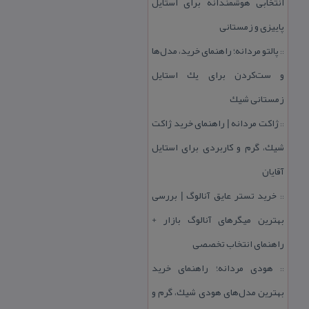
انتخابی هوشمندانه برای استایل
پاییزی و زمستانی
پالتو مردانه؛ راهنمای خرید، مدل‌ها
::
و ست‌كردن برای یك استایل
زمستانی شیك
ژاكت مردانه | راهنمای خرید ژاكت
::
شیك، گرم و كاربردی برای استایل
آقایان
خرید تستر عایق آنالوگ | بررسی
::
بهترین میگرهای آنالوگ بازار +
راهنمای انتخاب تخصصی
هودی مردانه؛ راهنمای خرید
::
بهترین مدل‌های هودی شیك، گرم و