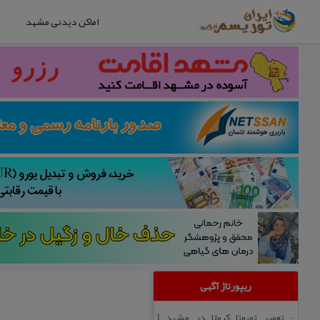
اماکن دیدنی مشهد
ریپورتاژ آگهی
تعمیر تویوتا كرولا در مشهد |
::