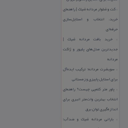
كت و شلوار مردانه شیك | راهنمای
::
خرید، انتخاب و استایل‌سازی
حرفه‌ای
خرید بافت مردانه شیك |
::
جدیدترین مدل‌های پلیور و ژاكت
مردانه
سویشرت مردانه؛ تركیب ایده‌آل
::
برای استایل پاییزی و زمستانی
پاور متر كلمپی چیست؟ راهنمای
::
انتخاب بهترین وات‌متر انبری برای
اندازه‌گیری توان برق
بارانی مردانه شیك و ضدآب؛
::