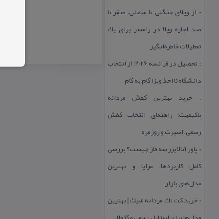
از ویلای جنگلی تا ساحلی، صفر تا
::
صد اجاره ویلا در رامسر برای یك
تعطیلات خاطره‌انگیز
تحصیل در فرانسه 2026؛ از انتخاب
::
دانشگاه تا اخذ ویزا گام به گام
خرید بهترین كفش مردانه
::
باكیفیت؛ راهنمای انتخاب كفش
رسمی، اسپرت و روزمره
پاور آنالایزر سه فاز چیست؟ بررسی
::
كامل كاربردها، مزایا و بهترین
مدل‌های بازار
خرید كت تك مردانه شیك | بهترین
::
مدل‌ها برای استایل رسمی و كژوال