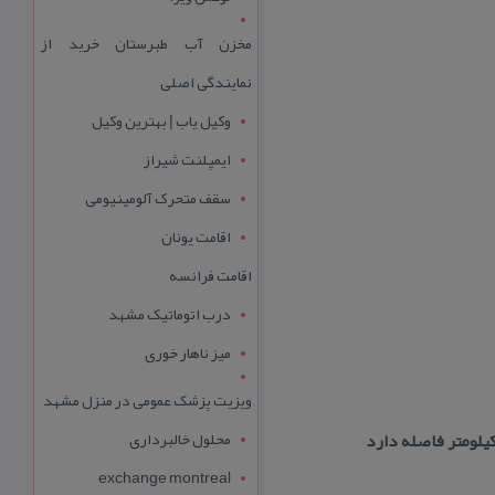
مخزن آب طبرستان خرید از
نمایندگی اصلی
وکیل یاب | بهترین وکیل
ایمپلنت شیراز
سقف متحرک آلومینیومی
اقامت یونان
اقامت فرانسه
درب اتوماتیک مشهد
میز ناهار خوری
ویزیت پزشک عمومی در منزل مشهد
محلول خالبرداری
exchange montreal