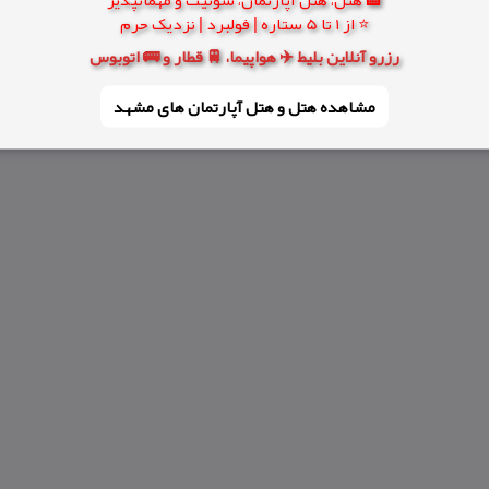
⭐ از 1 تا 5 ستاره | فولبرد | نزدیک حرم
رزرو آنلاین بلیط ✈️ هواپیما، 🚆 قطار و 🚌 اتوبوس
مشاهده هتل و هتل‌ آپارتمان های مشهد