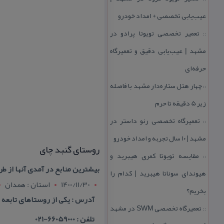
عیب‌یابی تخصصی + امداد خودرو
تعمیر تخصصی تویوتا پرادو در
::
مشهد | عیب‌یابی دقیق و تعمیرگاه
حرفه‌ای
چهار هتل‌ ستاره‌دار مشهد با فاصله
::
زیر 5 دقیقه تا حرم
تعمیرگاه تخصصی رنو داستر در
::
مشهد | ۱۰ سال تجربه و امداد خودرو
روستای گنبد چای
مقایسه تویوتا كمری هیبرید و
::
بیشترین منابع در آمدی آنها از 
هیوندای سوناتا هیبرید | كدام را
1400/11/30
استان : همدان
بخریم؟
آدرس : یكی از روستاهای تابعه قهاوند است و این روست
تعمیرگاه تخصصی SWM در مشهد
::
تلفن : 66059000-021