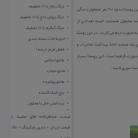
دیگ بخار تا 10% تخفیف
یكی از روستاهای تابعه قهاوند است و این روستا با قهاوند حدود ۲۵ كیلومتر و با همدان حدود ۳۵ كیلومتر فاصله دارد. در این روستا حدود ۹۰۰ نفر مشغول زندگی
دیگ روغن داغ تا 10% تخفیف
ند مشغول هستند. البته تعدادی از
دیگ آبگرم تا 10% تخفیف
 صورت دیم می كارند. در این روستا
ادویه جات بسته بندی
ی یك مسجد خانه بهداشت مخابرات و
فلفل قرمز درجه 1
ه و حدود ۵۰ در صد مقاوم سازی در این روستا صورت گرفته است . این روستا بسیار
مانتو اسلامی
ستا سپری كنید .
مانتو حجاب
مانتو پوشیده
برج خنک کننده
برداشتن خال با محلول
لیست مسافرخانه های مشهد با
قیمت ارزان + داری پارکینگ + 50%
تخفیف