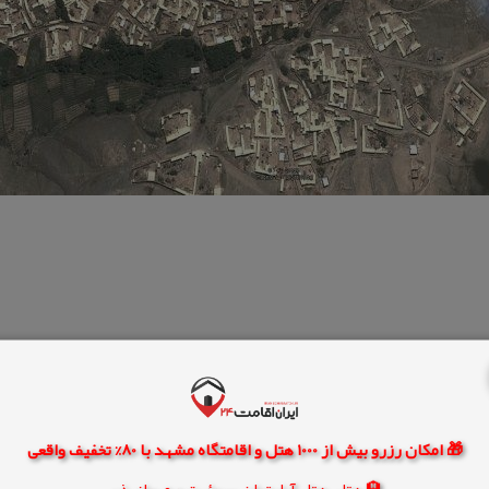
ن
دیدنیهای قهاوند
روستای گنبد چای
🎁 امکان رزرو بیش از 1000 هتل و اقامتگاه مشهد با 80% تخفیف واقعی
🏨 هتل، هتل آپارتمان، سوئیت و مهمانپذیر