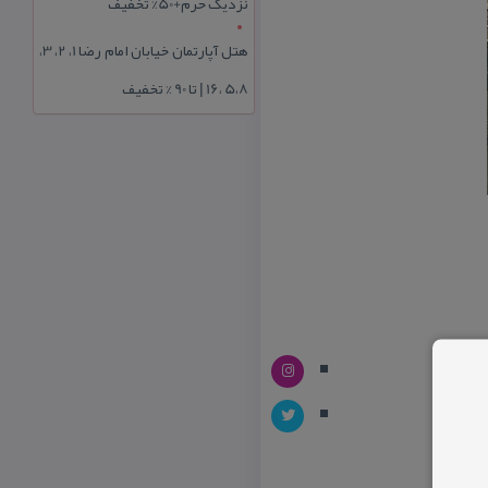
نزدیک حرم+50% تخفیف
هتل آپارتمان خیابان امام رضا 1، 2، 3،
5،8 ،16 | تا 90 % تخفیف