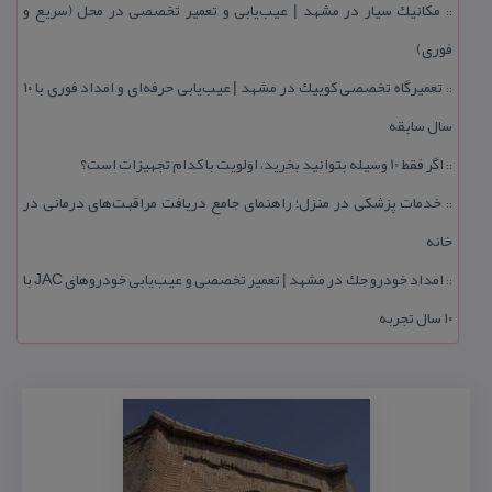
مكانیك سیار در مشهد | عیب‌یابی و تعمیر تخصصی در محل (سریع و
::
فوری)
تعمیرگاه تخصصی كوییك در مشهد | عیب‌یابی حرفه‌ای و امداد فوری با ۱۰
::
سال سابقه
اگر فقط 10 وسیله بتوانید بخرید، اولویت با كدام تجهیزات است؟
::
خدمات پزشكی در منزل؛ راهنمای جامع دریافت مراقبت‌های درمانی در
::
خانه
امداد خودرو جك در مشهد | تعمیر تخصصی و عیب‌یابی خودروهای JAC با
::
۱۰ سال تجربه