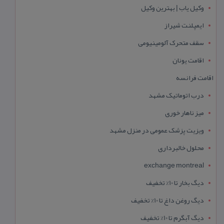
وکیل یاب | بهترین وکیل
ایمپلنت شیراز
سقف متحرک آلومینیومی
اقامت یونان
اقامت فرانسه
درب اتوماتیک مشهد
میز ناهار خوری
ویزیت پزشک عمومی در منزل مشهد
محلول خالبرداری
exchange montreal
دیگ بخار تا 10% تخفیف
دیگ روغن داغ تا 10% تخفیف
دیگ آبگرم تا 10% تخفیف