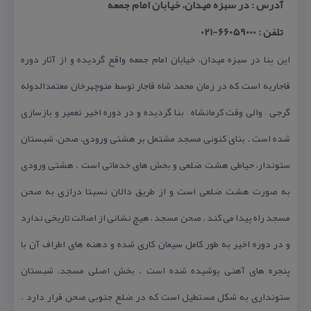
آدرس : در سبزه میدان، خیابان امام جمعه
تلفن : 66059000-021
این بنا در سبزه میدان، خیابان امام جمعه واقع گردیده و از آثار دوره
قاجاریه است كه در زمان محمد شاه قاجار توسط منوچهرخان معتمدالدوله
گرجی – والی وقت كرمانشاه – بنا گردیده و در دوره اخیر تعمیر و بازسازی
شده است . بنای كنونی مسجد مشتمل بر هشتی ورودی، صحن، شبستان
ستوندار، حیاطی هشت ضلعی و بخش های خدماتی است . هشتی ورودی
به صورت هشت ضلعی است و از طریق دالان نسبتا درازی به صحن
مسجد راه پیدا می كند . صحن مسجد ، هیچ نشانی از اصالت تاریخی ندارد
و در دوره اخیر به طور كامل سیمان كاری شده و دهنه های اطراف آن با
پنجره های آهنی پوشیده شده است . بخش اصلی مسجد، شبستان
ستونداری به شكل مستطیل است كه در ضلع جنوبی صحن قرار دارد .