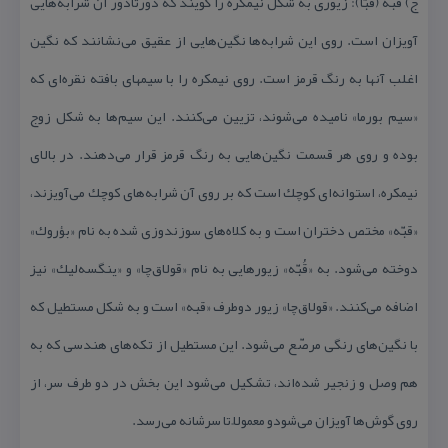
ج) قبه (قبّا): زیوری به شكل نیمكره را گویند كه دورتادور آن شرابه‌هایی
آویزان است. روی این شرابه‌ها نگین‌هایی از عقیق می‌نشانند كه نگین
اغلب آنها به رنگ قرمز است. روی نیمكره را با سیمهای بافته نقره‌ای كه
«سیم بورما» نامیده می‌شوند، تزیین می‌كنند. این سیم‌ها به شكل زوج
بوده و روی هر قسمت نگین‌هایی به رنگ قرمز قرار می‌دهند. در بالای
نیمكره، استوانه‌ای كوچك است كه بر روی آن شرابه‌های كوچك می‌آویزند،
«قبّه» مختص دختران است و به كلاه‌های سوزندوزی شده به نام «بؤروك»
دوخته می‌شود. به «قُبّه» زیورهایی به نام «قولاق‌چا» و «ینگسه‌لیك» نیز
اضافه می‌كنند. «قولاق‌چا» زیور دوطرف «قبه» است و به شكل مستطیل كه
با نگین‌های رنگی مرصّع می‌شود. این مستطیل از تكه‌های هندسی كه به
هم وصل و زنجیر شده‌اند، تشكیل می‌شود این بخش در دو طرف سر، از
روی گوش‌ها آویزان می‌شودو معمولاً تا سرشانه می‌رسد.