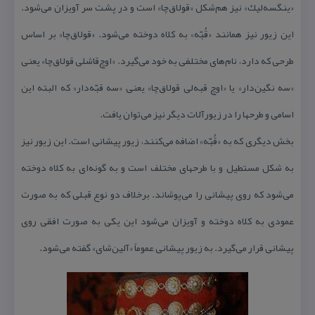
«ینگسه‌لیك» نیز هم‌شكل «قولاق‌چا» است و در پشت سر آویزان می‌شود.
این زیور نیز همانند «قُبّه» به كلاه دوخته می‌شود. «قولاق‌چا» بر اساس
طرحی كه دارد، نام‌های مختلفی به خود می‌گیرد. «اوچ‌قاشلی قولاق‌چا» یعنی
«سه نگین‌دار» یا «اوچ قبه‌لی قولاق‌چا» یعنی «سه قبّه‌دار» كه البته این
اسامی و طرحها را در زیورآلات دیگر نیز می‌توان یافت.
بخش دیگری كه به «قُبّه» اضافه می‌كنند، زیور پیشانی است. این زیور نیز
به شكل مستطیل و با طرحهای مختلف است و به گونه‌ای به كلاه دوخته
می‌شود كه روی پیشانی را می‌پوشاند. برخلاف دو نوع قبلی كه به صورت
عمودی به كلاه دوخته و آویزان می‌شود این یكی به صورت افقی روی
پیشانی قرار می‌گیرد. به زیور پیشانی عموماً «آلین‌شای» گفته می‌شود.