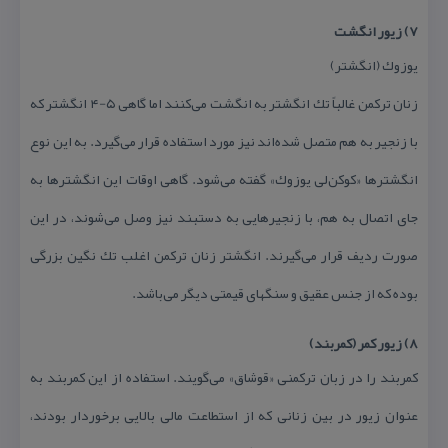
۷) زیور انگشت
یوزوك (انگشتر)
زنان تركمن غالباً تك انگشتر به انگشت می‌كنند اما گاهی ۵-۴ انگشتر كه
با زنجیر به هم متصل شده‌اند نیز مورد استفاده قرار می‌گیرد. به این نوع
انگشترها «كوكن‌لی یوزوك» گفته می‌شود. گاهی اوقات این انگشترها به
جای اتصال به هم، با زنجیرهایی به دستبند نیز وصل می‌شوند، در این
صورت ردیف قرار می‌گیرند. انگشتر زنان تركمن اغلب تك نگین بزرگی
بوده كه از جنس عقیق و سنگهای قیمتی دیگر می‌باشد.
۸) زیور كمر (كمربند)
كمربند را در زبان تركمنی «قوشاق» می‌گویند. استفاده از این كمربند به
عنوان زیور در بین زنانی كه از استطاعت مالی بالایی برخوردار بودند،