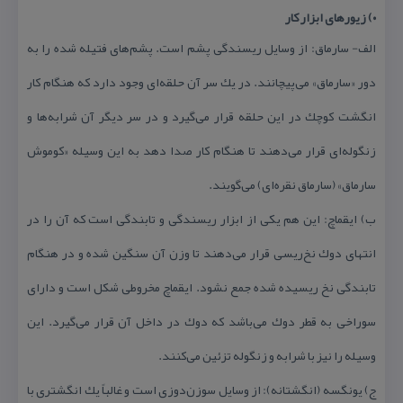
۰) زیورهای ابزار كار
الف- سارماق: از وسایل ریسندگی پشم است. پشم‌های فتیله شده را به
دور «سارماق» می‌پیچانند. در یك سر آن حلقه‌ای وجود دارد كه هنگام كار
انگشت كوچك در این حلقه قرار می‌گیرد و در سر دیگر آن شرابه‌ها و
زنگوله‌ای قرار می‌دهند تا هنگام كار صدا دهد به این وسیله «كوموش
سارماق» (سارماق نقره‌ای) می‌گویند.
ب) ایقماچ: این هم یكی از ابزار ریسندگی و تابندگی است كه آن را در
انتهای دوك نخ‌ریسی قرار می‌دهند تا وزن آن سنگین شده و در هنگام
تابندگی نخ ریسیده شده جمع نشود. ایقماچ مخروطی شكل است و دارای
سوراخی به قطر دوك می‌باشد كه دوك در داخل آن قرار می‌گیرد. این
وسیله را نیز با شرابه و زنگوله تزئین می‌كنند.
ج) یونگسه (انگشتانه): از وسایل سوزن‌دوزی است و غالباً یك انگشتری با