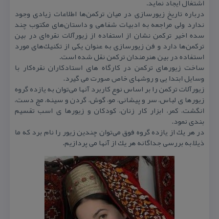
اشتغال ایجاد نماید.
درباره تاریخ زیورسازی در میان تركمن‌ها اطلاعات زیادی وجود
ندارد ولی مراجعه به ادبیات شفاهی و داستان‌های مكتوب چند
سده اخیر تركمن نشان از استفاده از زیورآلات نقره‌ای در بین
تركمن‌ها دارد و فن زیورسازی به عنوان یكی از تكنیك‌های مورد
استفاده در بین هنرمندان تركمن نقل شده است.
ساخت زیورهای تركمن در كارگاه های استادكاران نقره‌كار با
وسایل ابتدا یی و روشهای خاص صورت می گیرد.
زیورآلات تركمن را بر اساس نوع كاربرد آنها می‌توان به یازده گروه
زیورها ی لباس، سر و پیشانی، مو، گوش، گردن و سینه، مچ دست،
انگشت، كمر، ابزار كار زنان، كودكان و زیورها ی اسب تقسیم‌
بندی نمود.
در هر یك از یازده گروه فوق می‌توان چندین زیور را نام برد كه ما
ذیلاً به بررسی جداگانه هر یك از آنها می ‌پردازیم.