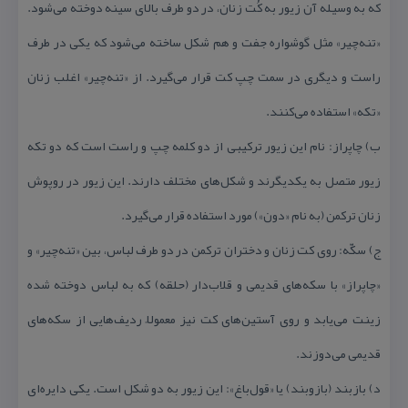
كه به وسیله آن زیور به كُت زنان، در دو طرف بالای سینه دوخته می‌شود.
«تنه‌چیر» مثل گوشواره جفت و هم ‌شكل ساخته می‌شود كه یكی در طرف
راست و دیگری در سمت چپ كت قرار می‌گیرد. از «تنه‌چیر» اغلب زنان
«تكه» استفاده می‌كنند.
ب) چاپراز: نام این زیور تركیبی از دو كلمه چپ و راست است كه دو تكه
زیور متصل به یكدیگرند و شكل‌های مختلف دارند. این زیور در روپوش
زنان تركمن (به نام «دون») مورد استفاده قرار می‌گیرد.
ج) سكّه: روی كت زنان و دختران تركمن در دو طرف لباس، بین «تنه‌چیر» و
«چاپراز» با سكه‌های قدیمی و قلاب‌دار (حلقه) كه به لباس دوخته شده
زینت می‌یابد و روی آستین‌های كت نیز معمولاً ردیف‌هایی از سكه‌های
قدیمی می‌دوزند.
د) بازبند (بازوبند) یا «قول‌باغ»: این زیور به دو شكل است. یكی دایره‌ای