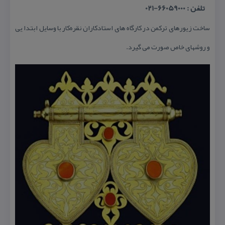
تلفن : 66059000-021
ساخت زیورهای تركمن در كارگاه های استادكاران نقره‌كار با وسایل ابتدا یی
و روشهای خاص صورت می گیرد.