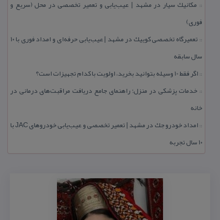
مكانیك سیار در مشهد | عیب‌یابی و تعمیر تخصصی در محل (سریع و
::
فوری)
تعمیرگاه تخصصی كوییك در مشهد | عیب‌یابی حرفه‌ای و امداد فوری با ۱۰
::
سال سابقه
اگر فقط 10 وسیله بتوانید بخرید، اولویت با كدام تجهیزات است؟
::
خدمات پزشكی در منزل؛ راهنمای جامع دریافت مراقبت‌های درمانی در
::
خانه
امداد خودرو جك در مشهد | تعمیر تخصصی و عیب‌یابی خودروهای JAC با
::
۱۰ سال تجربه