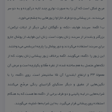
مربع شكل است كه آن را به صورت نواری چند لایه درآورده و به دو سر
می‌بندند. در پیشانی و دو طرف خازاوا زیورهایی به چشم می‌خورد.
ب) اگمه: سربند طوایف «تكه» و «گوگلان (یكی دیگر از ایلات تركمن)»
بزرگتر و بلندتر از سربند زنان یموت است. زنان این طوایف از پوشال جارو
برای سربند استفاده می‌كردند و دور پوشال را پارچه ابریشمی می‌دوختند.
این زیور را «اِگمه» می‌گویند. اگمه برخلاف زیور پیشانی زنان یموت، كه از
تكه‌های متصل به هم ساخته شده، از نقره مطّلا و یكپارچه است و عرض آن
معمولاً ۳۳ و ارتفاع (بلندی) آن ۱۵ سانتیمتر است. روی «اگمه» را با
نگین‌هایی از عقیق و دیگر سنگهای گرانبهای رنگی مرصّع می‌كنند
شرابه‌هایی در لبه پائینی و دو طرف برخی از «اگمه»ها هست كه به هنگام
استفاده روی پیشانی قرار می‌گیرد. به این شرابه‌ها «شلپه» می‌گویند.