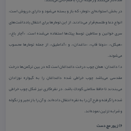
در بخش استوانه‌ای «تومار» كه باز و بسته می‌شود و دارای درپوش است،
انواع دعا و طلسم قرار می‌دادند. از این تومارها برای انتقال یادداشت‌های
سری خوانین و سلاطین توسط پیك‌ها استفاده می‌شده است. «آچار باغ»،
«هیكل»، «دوغا قاپ»، «داغدان»، و «آداملیق»، از جمله تومارها محسوب
می‌شوند.
د) داغدان: همان چوب درخت داغداغان است كه در بین تركمن‌ها درخت
مقدسی می‌باشد چوب خراطی شده داغداغان را به گهواره نوزادان
می‌بندند تا حافظ سلامتی كودك باشد. در نقره‌كاری نیز شكل چوب خراطی
شده را گرفته و طرح آن را به نقره انتقال داده‌اند. و آن را با زنجیر و زنگوله
و شرابه تزئین نموده‌اند.
۶) زیور مچ دست