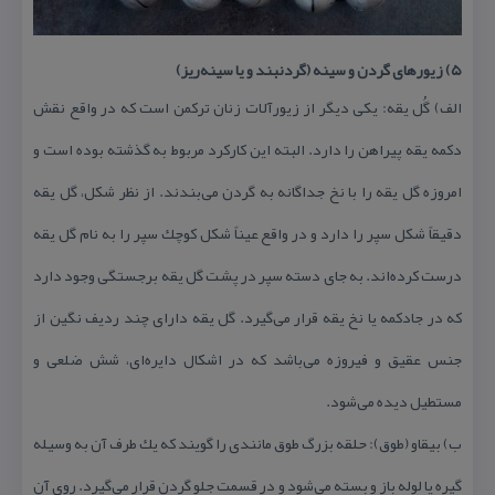
۵) زیورهای گردن و سینه (گردنبند و یا سینه‌ریز)
الف) گُل یقه: یكی دیگر از زیورآلات زنان تركمن است كه در واقع نقش
دكمه یقه پیراهن را دارد. البته این كاركرد مربوط به گذشته بوده است و
امروزه گل یقه را با نخ جداگانه به گردن می‌بندند. از نظر شكل، گل یقه
دقیقاً شكل سپر را دارد و در واقع عیناً شكل كوچك سپر را به نام گل یقه
درست كرده‌اند. به جای دسته سپر در پشت گل یقه برجستگی وجود دارد
كه در جادكمه یا نخ یقه قرار می‌گیرد. گل یقه دارای چند ردیف نگین از
جنس عقیق و فیروزه می‌باشد كه در اشكال دایره‌ای، شش ضلعی و
مستطیل دیده می‌شود.
ب) بیقاو (طوق): حلقه بزرگ طوق‌ مانندی را گویند كه یك طرف آن به وسیله
گیره یا لوله باز و بسته می‌شود و در قسمت جلو گردن قرار می‌گیرد. روی آن