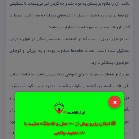
باشد، آن را علاوه بر بستن به مو با بندی به گردن نیز می‌بندند تا سنگینی
آن فقط بر مو وارد نشود «آسیق» از تكه‌های كوچك به هم زنجیر شده‌اند
كه زنان طایفه «یموت» مورد استفاده قرار می‌دهند.
ب) مونجوق: زیوری است كه از قطعه‌های هندسی شكل در طول و عرض
تشكیل شده است. تعداد قطعه‌ها متفاوت بوده و به بزرگی و كوچكی
«مونجوق» بستگی دارد.
هر یك از قطعات مجموعه، دارای نام‌های مختلفی می‌باشد. به قطعات میانی
«قورباقا» و قطعات زنگوله‌دار «قوبّا» و قسمت بالا را «حوزا» گویند، «دؤرت
حوزالی» (چهار غوزه‌دار)، «اوچ قورباقالی» (سه قورباغه‌دار) «اوچ قوبّالی و
×
بأش قوبّالی» (سه قبه‌دار و پنج قبه‌دار) نیز از این نوع می‌باشند. برخی از
«مونجوق»ها قطعه‌هایی «آسیق» مانند دارند كه «آسیق‌لی مونجوق»
🎁 امکان رزرو بیش از 1000 هتل و اقامتگاه مشهد با
80% تخفیف واقعی
(مونجوق آسیق‌دار) و «اوچ آسیق‌لی مونجوق» (مونجوق سه آسیق‌دار)