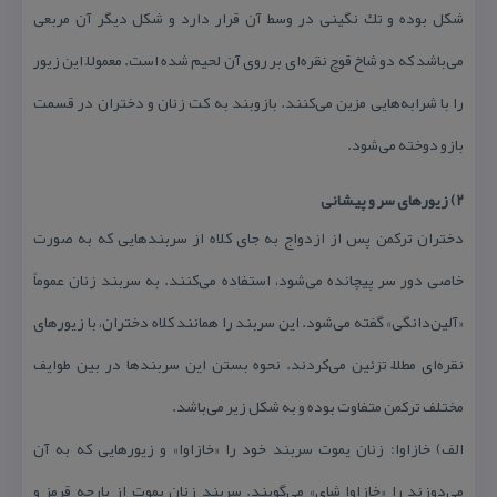
شكل بوده و تك نگینی در وسط آن قرار دارد و شكل دیگر آن مربعی
می‌باشد كه دو شاخ قوچ نقره‌ای بر روی آن لحیم شده است. معمولاً این زیور
را با شرابه‌هایی مزین می‌كنند. بازوبند به كت زنان و دختران در قسمت
بازو دوخته می‌شود.
۲) زیورهای سر و پیشانی
دختران تركمن پس از ازدواج به جای كلاه از سربندهایی كه به صورت
خاصی دور سر پیچانده می‌شود، استفاده می‌كنند. به سربند زنان عموماً
«آلین‌دانگی» گفته می‌شود. این سربند را همانند كلاه دختران، با زیورهای
نقره‌ای مطلّا تزئین می‌كردند. نحوه بستن این سربندها در بین طوایف
مختلف تركمن متفاوت بوده و به شكل زیر می‌باشد.
الف) خازاوا: زنان یموت سربند خود را «خازاوا» و زیورهایی كه به آن
می‌دوزند را «خازاوا شای» می‌گویند. سربند زنان یموت از پارچه قرمز و