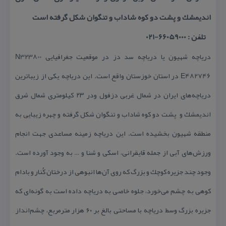
اندیمشك و پشت دو كوه شاداب و تنگوان شكل گرفته است
تلفن : 66059000-021
دریاچه شهیون یا دریاچه سد دز در موقعیت جغرافیایی N323800
E482746 در استان خوزستان واقع است. این دریاچه یكی از زیباترین
دریاچه‌های ایران در شمال غربی دزفول ودر ۲۳ كیلومتری شمال شرق
اندیمشك و پشت دو كوه شاداب و تنگوان شكل گرفته و چهره زیبایی به
منطقه شهیون بخشیده است. این دریاچه زمینه مساعدی جهت انجام
ورزش‌های آبی از جمله قایقرانی، اسكی و شنا و … به وجود آورده است.
وجود چند جزیره كوچك و بزرگ كه روی آن‌ها انبوهی از درختان كُنار و بادام
كوهی به چشم می‌خورد، جلوه خاصی به دریاچه داده است به گونه‌ای كه
جزیره بزرگ وسط دریاچه با مساحتی بالغ بر ۶۰ هزار مترمربع، چشم‌انداز