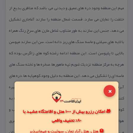
مهم این منطقه وجود دره های عمیق و دیدنی می¬باشد كه مناظری بدیع از
خلقت را نمایان می سازد. قسمت شمال منطقه را سازند آغاجاری تشكیل
می دهد. جنس این سازند به طور متناوب شامل مارن های سرخ رنگ همراه
با لایه های سیلتی و ماسه سنگ های ریز دانه است. سن این سازند میوسن
بالایی تا پلیوسن است. این منطقه ادامه رشته كوه های زاگرس بوده كه
هرچه به مركز منطقه نزدیك شویم تپه ماهورها، صخره ها و تخته سنگ های
ماسه ای را تشكیل می دهد. این منطقه به دلیل وجود كوهپایه ها، دره های
آبرفتی و چشمه هایی كه در اغلب سال پربار اند، سرسبزی و زیبایی خیره
×
كننده ای را در بیشتر فصول سال دارند. به علت نزدیكی این منطقه به
كوه های زاگرس در شمال و جلگه گرم خوزستان در جنوب، گونه ی آب و
🎁 امکان رزرو بیش از 1000 هتل و اقامتگاه مشهد با
80% تخفیف واقعی
هوایی متفاوتی در این منطقه به وجود آمده است. بادی كه از جنوب شرق
🏨 هتل، هتل آپارتمان، سوئیت و مهمانپذیر
می وزد تابستان هوا راگرم و زمستان معتدل، و باد شمال غربی تابستان