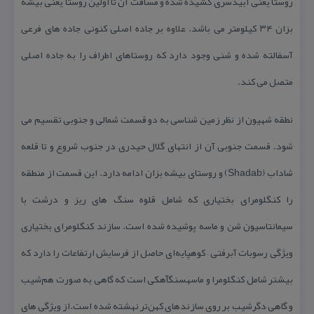
روستا یعنی آبیدسری كشیده شده و مسافت آن تا اولین روستا یعنی بیشه
بزان ۳۴ كیلومتر می باشد. علاوه بر جاده اصلی كنونی جاده های فرعی
آسفالته شده و شنی وجود دارد كه روستاهای اطراف را به جاده اصلی
متصل می كند.
نطقه شهیون از نظر زمین شناسی به دو قسمت شمالی و جنوبی تقسیم می
شود. قسمت جنوبی آن از انتهای گلال حیدری در جنوب شروع و تا قلعه
شاداب (Shadab) و روستای بیشه بزان ادامه دارد. این قسمت از منطقه
را كنگلومرای بختیاری كه شامل قلوه سنگ های ریز و درشت با
سیمانتاسیون شن و ماسه پوشیده شده است. سازند كنگلومرای بختیاری
ویژگی رسوبات آبرفتی – كوهپایه‌ای حاصل از فرسایش ارتفاعات را دارد كه
بیشتر شامل كنگلومرا و ماسه‎سنگ‎آهكی است كه گاهی به صورت هم‌شیب
و گاهی دگرشیب بر روی سازندهای كهن‌تر نهشته شده است.از ویژگی های