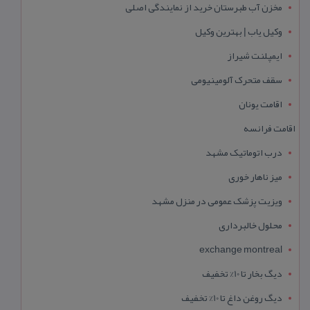
مخزن آب طبرستان خرید از نمایندگی اصلی
وکیل یاب | بهترین وکیل
ایمپلنت شیراز
سقف متحرک آلومینیومی
اقامت یونان
اقامت فرانسه
درب اتوماتیک مشهد
میز ناهار خوری
ویزیت پزشک عمومی در منزل مشهد
محلول خالبرداری
exchange montreal
دیگ بخار تا 10% تخفیف
دیگ روغن داغ تا 10% تخفیف