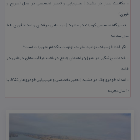
مكانیك سیار در مشهد | عیب‌یابی و تعمیر تخصصی در محل (سریع و
::
فوری)
تعمیرگاه تخصصی كوییك در مشهد | عیب‌یابی حرفه‌ای و امداد فوری با ۱۰
::
سال سابقه
اگر فقط 10 وسیله بتوانید بخرید، اولویت با كدام تجهیزات است؟
::
خدمات پزشكی در منزل؛ راهنمای جامع دریافت مراقبت‌های درمانی در
::
خانه
امداد خودرو جك در مشهد | تعمیر تخصصی و عیب‌یابی خودروهای JAC با
::
۱۰ سال تجربه