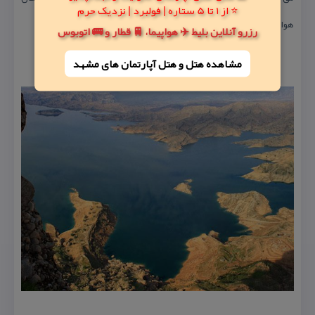
⭐ از 1 تا 5 ستاره | فولبرد | نزدیک حرم
هوا را معتدل و زمستان سرد می نماید.
رزرو آنلاین بلیط ✈️ هواپیما، 🚆 قطار و 🚌 اتوبوس
مشاهده هتل و هتل‌ آپارتمان های مشهد