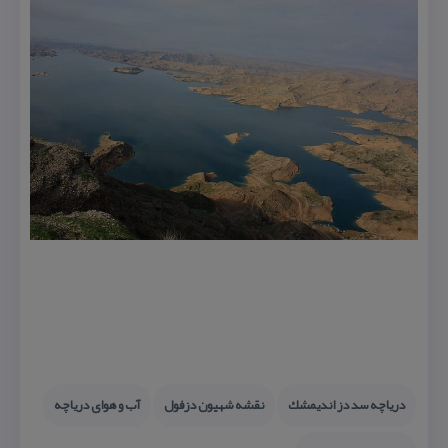
دریاچه سد دز اندیمشك
نقشه شهیون دزفول
آب و هوای دریاچه