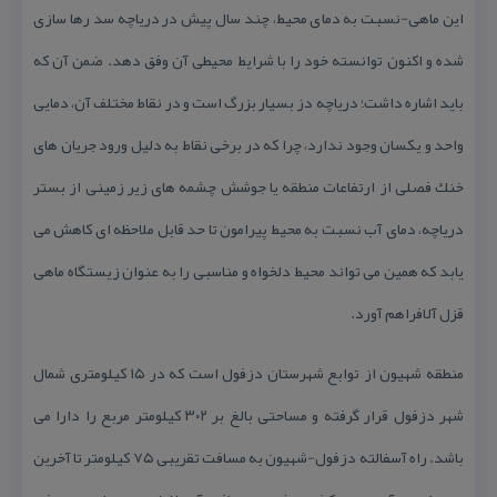
این ماهی-نسبت به دمای محیط، چند سال پیش در دریاچه سد رها سازی
شده و اكنون توانسته خود را با شرایط محیطی آن وفق دهد. ضمن آن كه
باید اشاره داشت؛ دریاچه دز بسیار بزرگ است و در نقاط مختلف آن، دمایی
واحد و یكسان وجود ندارد، چرا كه در برخی نقاط به دلیل ورود جریان های
خنك فصلی از ارتفاعات منطقه یا جوشش چشمه های زیر زمینی از بستر
دریاچه، دمای آب نسبت به محیط پیرامون تا حد قابل ملاحظه ای كاهش می
یابد كه همین می تواند محیط دلخواه و مناسبی را به عنوان زیستگاه ماهی
قزل آلافراهم آورد.
منطقه شهیون از توابع شهرستان دزفول است كه در ۱۵ كیلومتری شمال
شهر دزفول قرار گرفته و مساحتی بالغ بر ۳۰۲ كیلومتر مربع را دارا می
باشد. راه آسفالته دزفول-شهیون به مسافت تقریبی ۷۵ كیلومتر تا آخرین