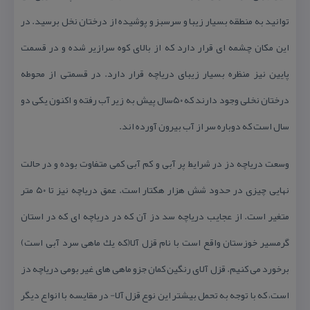
توانید به منطقه بسیار زیبا و سرسبز و پوشیده از درختان نخل برسید. در
این مكان چشمه ای قرار دارد كه از بالای كوه سرازیر شده و در قسمت
پایین نیز منظره بسیار زیبای دریاچه قرار دارد. در قسمتی از محوطه
درختان نخلی وجود دارند كه ۵۰سال پیش به زیر آب رفته و اكنون یكی دو
سال است كه دوباره سر از آب بیرون آورده اند.
وسعت دریاچه دز در شرایط پر آبی و كم آبی كمی متفاوت بوده و در حالت
نهایی چیزی در حدود شش هزار هكتار است. عمق دریاچه نیز تا ۵۰ متر
متغیر است. از عجایب دریاچه سد دز آن كه در دریاچه ای كه در استان
گرمسیر خوزستان واقع است با نام قزل آلا(كه یك ماهی سرد آبی است)
برخورد می كنیم. قزل آلای رنگین كمان جزو ماهی های غیر بومی دریاچه دز
است، كه با توجه به تحمل بیشتر این نوع قزل آلا- در مقایسه با انواع دیگر