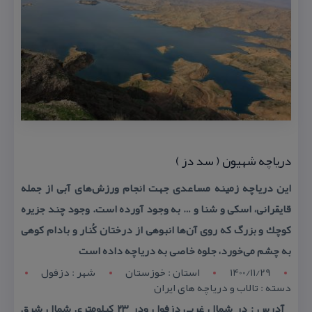
دریاچه شهیون ( سد دز )
این دریاچه زمینه مساعدی جهت انجام ورزش‌های آبی از جمله
قایقرانی، اسكی و شنا و … به وجود آورده است. وجود چند جزیره
كوچك و بزرگ كه روی آن‌ها انبوهی از درختان كُنار و بادام كوهی
به چشم می‌خورد، جلوه خاصی به دریاچه داده است
1400/11/29
استان : خوزستان
شهر : دزفول
دسته : تالاب و دریاچه های ایران
آدرس : در شمال غربی دزفول ودر ۲۳ كیلومتری شمال شرق