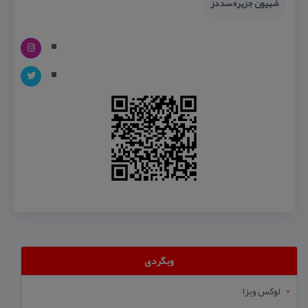
شهیون جزیره سد دز
وبگردی
لوکس ویزا