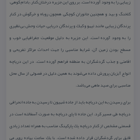
زیبایی را به وجود آورده است. بر روی این جزیره درختان كنار، بادام كوهی،
كلخنگ و بید و همچنین جانوران كوچكی همچون روباه و خرگوش در كنار
پرندگان زیبایی مانند تیهو و كبك و پرندگان دریایی، حیات وحش بی‌نظیری
را به وجود آورده است. این جزیره به دلیل موقعیت جغرافیایی خوب و
مسطح بودن زمین آن، شرایط مناسبی را جهت احداث مراكز تفریحی و
اقامتی و جذب گردشگران به منطقه فراهم آورده است. در این دریاچه
انواع آبزیان پرورش داده می‌شوند به همین دلیل در فصولی از سال محل
مناسبی برای صید ماهی می‌باشد.
برای رسیدن به این دریاچه باید از جاده شهیون تا رسیدن به جاده انحرافی
دریاچه طی مسیر كرد. این جاده تا پای دریاچه به صورت آسفالته است در
قسمتی مشخص از كنار دریاچه یك پاركینگ مناسب به همراه تعداد زیادی
قایق برای گردشگران قرار داده شده است. با یك ساعت پیاده روی می