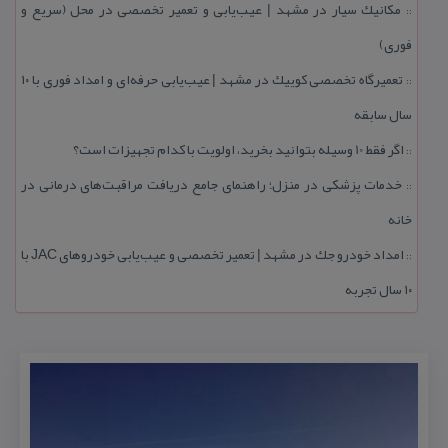
مكانیك سیار در مشهد | عیب‌یابی و تعمیر تخصصی در محل (سریع و
::
فوری)
تعمیرگاه تخصصی كوییك در مشهد | عیب‌یابی حرفه‌ای و امداد فوری با ۱۰
::
سال سابقه
اگر فقط 10 وسیله بتوانید بخرید، اولویت با كدام تجهیزات است؟
::
خدمات پزشكی در منزل؛ راهنمای جامع دریافت مراقبت‌های درمانی در
::
خانه
امداد خودرو جك در مشهد | تعمیر تخصصی و عیب‌یابی خودروهای JAC با
::
۱۰ سال تجربه