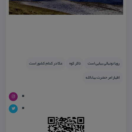
رویا نونهالی بهایی است
تاكر كوه
عكا در كدام كشور است
اظهار امر حضرت بهاءالله