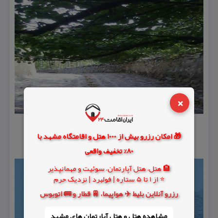
×
🎁 امکان رزرو بیش از 1000 هتل و اقامتگاه مشهد با
80% تخفیف واقعی
🏨 هتل، هتل آپارتمان، سوئیت و مهمانپذیر
⭐ از 1 تا 5 ستاره | فولبرد | نزدیک حرم
رزرو آنلاین بلیط ✈️ هواپیما، 🚆 قطار و 🚌 اتوبوس
مشاهده هتل و هتل‌ آپارتمان های مشهد