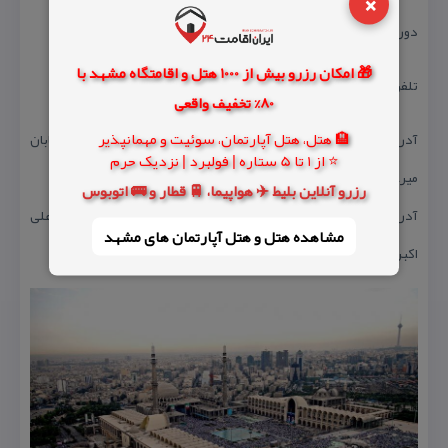
×
دورنگار: ۸۸۱۷۶۰۵۵ ۲۱ ۹۸+
🎁 امکان رزرو بیش از 1000 هتل و اقامتگاه مشهد با
تلفن روابط عمومی: ۸۸۱۷۶۰۵۲ ۲۱ ۹۸+​
80% تخفیف واقعی
🏨 هتل، هتل آپارتمان، سوئیت و مهمانپذیر
آدرس مصلای امام خمینی(ره) تهران: خیابان شهید بهشتی، روبروی خیابان
⭐ از 1 تا 5 ستاره | فولبرد | نزدیک حرم
میرعماد
رزرو آنلاین بلیط ✈️ هواپیما، 🚆 قطار و 🚌 اتوبوس
آدرس دفتر مدیریت: خیابان شهید بهشتی، بعد از خیابان شهید علی
مشاهده هتل و هتل‌ آپارتمان های مشهد
اكبری، مجموعه چهل سرای مصلای امام خمینی(ره)