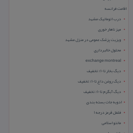
اقامت فرانسه
درب اتوماتیک مشهد
میز ناهار خوری
ویزیت پزشک عمومی در منزل مشهد
محلول خالبرداری
exchange montreal
دیگ بخار تا 10% تخفیف
دیگ روغن داغ تا 10% تخفیف
دیگ آبگرم تا 10% تخفیف
ادویه جات بسته بندی
فلفل قرمز درجه 1
مانتو اسلامی
مانتو حجاب