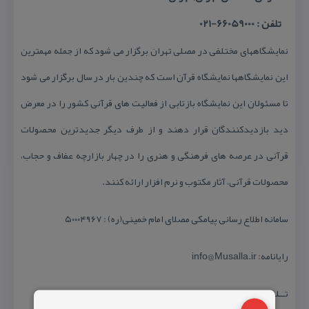
تلفن : 66059000-021
نمایشگاههای مختلفی در مصلی تهران برگزار می شود كه از جمله مهمترین
این نمایشگاهها نمایشگاه قرآن است كه چندین بار در سال برگزار می شود
تا مسئولان این نمایشگاه بازتابی از فعالیت های قرآنی كشور را در معرض
دید بازدیدكنندگان قرار دهند و از طرف دیگر جدیدترین محصولات
قرآنی در عرصه های فرهنگی و هنری را در چهار بازارچه عفاف و حجاب،
محصولات قرآنی، آثار مكتوب و نرم افزار ارائه كنند.
سامانه اطلاع رسانی پیامكی مصلای امام خمینی(ره) : ۵۰۰۰۴۹۶۷
رایانامه: info@Musalla.ir
تــلــفـــن: ۸۸۵۳۱۰۰۰ ۲۱ ۹۸+​