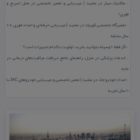
مكانیك سیار در مشهد | عیب‌یابی و تعمیر تخصصی در محل (سریع و
::
فوری)
تعمیرگاه تخصصی كوییك در مشهد | عیب‌یابی حرفه‌ای و امداد فوری با ۱۰
::
سال سابقه
اگر فقط 10 وسیله بتوانید بخرید، اولویت با كدام تجهیزات است؟
::
خدمات پزشكی در منزل؛ راهنمای جامع دریافت مراقبت‌های درمانی در
::
خانه
امداد خودرو جك در مشهد | تعمیر تخصصی و عیب‌یابی خودروهای JAC با
::
۱۰ سال تجربه