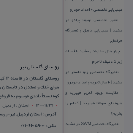
عیب‌یابی تخصصی + امداد خودرو
تعمیر تخصصی تویوتا پرادو در
::
مشهد | عیب‌یابی دقیق و تعمیرگاه
حرفه‌ای
چهار هتل‌ ستاره‌دار مشهد با فاصله
::
زیر 5 دقیقه تا حرم
روستای گلستان نیر
تعمیرگاه تخصصی رنو داستر در
::
مشهد | ۱۰ سال تجربه و امداد خودرو
هوای خنك و معتدل در تابستان و ب
مقایسه تویوتا كمری هیبرید و
::
كوه نسبتاً بلندی موسوم به قرو
هیوندای سوناتا هیبرید | كدام را
1400/11/29
استان : اردبيل
بخریم؟
آدرس : استان اردبیل, نیر-روستای گلستان در فاصله ۱۲ كیلومتری شهرستان 
تعمیرگاه تخصصی SWM در مشهد
::
تلفن : 66059000-021