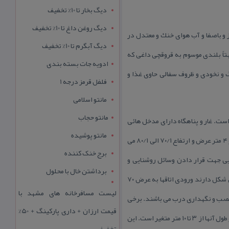
دیگ بخار تا 10% تخفیف
دیگ روغن داغ تا 10% تخفیف
 دارای طبیعی سر سبز و باصفا و آب هوای خنك و معتدل در
دیگ آبگرم تا 10% تخفیف
سبتاً بلندی موسوم به قروقچی داغی كه
ادویه جات بسته بندی
 و نخودی و ظروف سفالی حاوی غذا و
فلفل قرمز درجه 1
مانتو اسلامی
مانتو حجاب
است. غار و پناهگاه دارای مدخل هائی
مانتو پوشیده
می باشد كه تنها ورود از مدخل غربی آن میسر می باشد. بطور كلی این غار و پناهگاه نظامی دارای تالاری به ابعاد ۱۸ متر طول و ۴ متر عرض و ارتفاع ۷۰/۱ الی ۸۰/۱ می
برج خنک کننده
ن مجموعه ۱۰ اتاق معمولی كه دارای تاقچه هایی جهت قرار دادن وسائل روشنایی و
برداشتن خال با محلول
سكوهایی جهت گذاشتن سایر وسایل است. همه اتاقها دارای ورودی تونلی شكل هستند كه همانند سقف اتاقها قوسی بیضی شكل دارند ورودی اتاقها به عرض ۷۰
لیست مسافرخانه های مشهد با
و دارای حاشیه و قاب بندی قوسی شكل هستند به عمق حدود ۲۰ سانتیمتر جهت نصب و نگهداری درب می باشند. برخی
قیمت ارزان + داری پارکینگ + 50%
از این اتاقها دارای تونلهای مواصلاتی به سایر اتاقها می باشند و برخی نیز بن بست می باشند. عرض اتاقها معمولاً حدود ۳متر و طول آنها از ۳ تا ۱۰ متر متغیر است. این
تخفیف