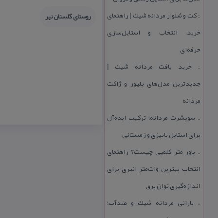
كت و شلوار مردانه شیك | راهنمای
روستای گلستان نیر
::
خرید، انتخاب و استایل‌سازی
حرفه‌ای
خرید بافت مردانه شیك |
::
جدیدترین مدل‌های پلیور و ژاكت
مردانه
سویشرت مردانه؛ تركیب ایده‌آل
::
برای استایل پاییزی و زمستانی
پاور متر كلمپی چیست؟ راهنمای
::
انتخاب بهترین وات‌متر انبری برای
اندازه‌گیری توان برق
بارانی مردانه شیك و ضدآب؛
::