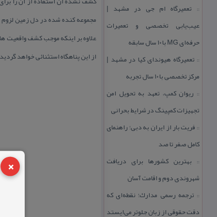
كشف نشده آن استفاده از آن را برای 
تعمیرگاه ام جی در مشهد |
::
مجموعه كنده شده در دل زمین لزوم ت
عیب‌یابی تخصصی و تعمیرات
علاوه بر اینكه موجب كشف واقعیت ها
حرفه‌ای MG با ۱۰ سال سابقه
از این پناهگاه استثنائی خواهد گردید.
تعمیرگاه هیوندای كیا در مشهد |
::
مركز تخصصی با ۱۰ سال تجربه
ریوان كمپ، تعهد به تحویل امن
::
تجهیزات كمپینگ در شرایط بحرانی
فریت بار از ایران به دبی؛ راهنمای
::
كامل صفر تا صد
×
بهترین كشورها برای دریافت
::
شهروندی دوم و اقامت آسان
ترجمه رسمی مدارك؛ نقطه‌ای كه
::
دقت حقوقی از زبان جلوتر می‌ایستد