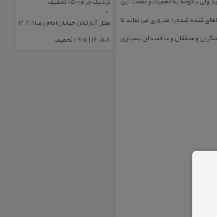
د ولی با توجه به اهمیت و عظمت این
نزدیک حرم+50% تخفیف
ای كنده شده را ضروری می نماید تا
هتل آپارتمان خیابان امام رضا 1، 2، 3،
گران و محققان و علاقمندان بسیاری
5،8 ،16 | تا 90 % تخفیف