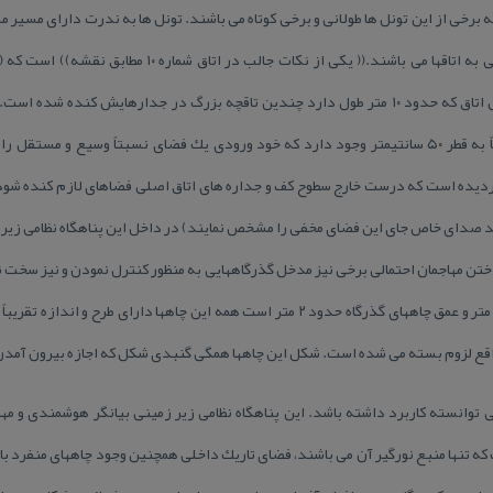
ل مواصلاتی كه برخی از این تونل ها طولانی و برخی كوتاه می باشند. تونل ها به ندرت دارای 
دارای مسیر سراشیبی و سرازیر منتهی به اتاقها می باشند.(( ی
استتار و اختفاء می باشد، زیر در داخل اتاق كه حدود ۱۰ متر طول دارد چندین تاقچه بزرگ در جدارها
ناپیدای كف تاقچه دهانه چاهی تقریباً به قطر ۵۰ سانتیمتر وجود دارد كه خود ورودی یك فضای نسبتاً
دیده است كه درست خارج سطوح كف و جداره های اتاق اصلی فضاهای لازم كنده شود بطور
اختن مهاجمان احتمالی برخی نیز مدخل گذرگاههایی به منظور كنترل نمودن و نیز سخت ن
شده اند. عمق چاههای منفرد حدود ۳ متر و عمق چاههای گذرگاه حدود ۲ متر است همه این چاهها
ع لزوم بسته می شده است. شكل این چاهها همگی گنبدی شكل كه اجازه بیرون آمدن 
می توانسته كاربرد داشته باشد. این پناهگاه نظامی زیر زمینی بیانگر هوشمندی و مه
كه تنها منبع نور‌گیر آن می باشند، فضای تاریك داخلی همچنین وجود چاههای منفرد با 