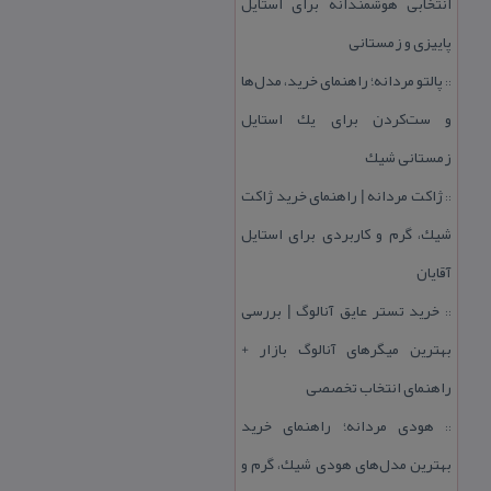
انتخابی هوشمندانه برای استایل
پاییزی و زمستانی
پالتو مردانه؛ راهنمای خرید، مدل‌ها
::
و ست‌كردن برای یك استایل
زمستانی شیك
ژاكت مردانه | راهنمای خرید ژاكت
::
شیك، گرم و كاربردی برای استایل
آقایان
خرید تستر عایق آنالوگ | بررسی
::
بهترین میگرهای آنالوگ بازار +
راهنمای انتخاب تخصصی
هودی مردانه؛ راهنمای خرید
::
بهترین مدل‌های هودی شیك، گرم و