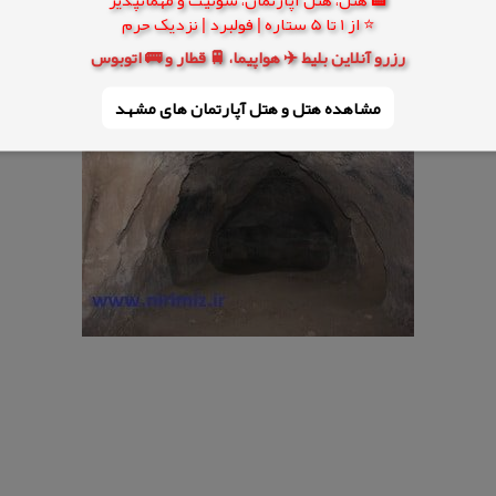
⭐ از 1 تا 5 ستاره | فولبرد | نزدیک حرم
رزرو آنلاین بلیط ✈️ هواپیما، 🚆 قطار و 🚌 اتوبوس
مشاهده هتل و هتل‌ آپارتمان های مشهد