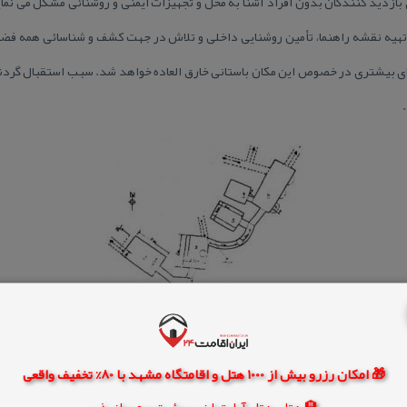
بازدید كنندگان بدون افراد آشنا به محل و تجهیزات ایمنی و روشنائی مشكل می نمای
هیه نقشه راهنما، تأمین روشنایی داخلی و تلاش در جهت كشف و شناسائی همه فضاه
ی بیشتری در خصوص این مكان باستانی خارق العاده خواهد شد. سبب استقبال گردش
🎁 امکان رزرو بیش از 1000 هتل و اقامتگاه مشهد با 80% تخفیف واقعی
🏨 هتل، هتل آپارتمان، سوئیت و مهمانپذیر