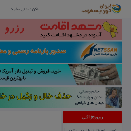
اماکن دیدنی مشهد
ریپورتاژ آگهی
تعمیر تویوتا كرولا در مشهد |
::