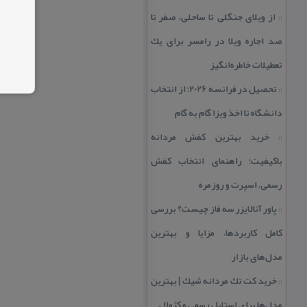
از ویلای جنگلی تا ساحلی، صفر تا
::
صد اجاره ویلا در رامسر برای یك
تعطیلات خاطره‌انگیز
تحصیل در فرانسه 2026؛ از انتخاب
::
دانشگاه تا اخذ ویزا گام به گام
خرید بهترین كفش مردانه
::
باكیفیت؛ راهنمای انتخاب كفش
رسمی، اسپرت و روزمره
پاور آنالایزر سه فاز چیست؟ بررسی
::
كامل كاربردها، مزایا و بهترین
مدل‌های بازار
خرید كت تك مردانه شیك | بهترین
::
مدل‌ها برای استایل رسمی و كژوال