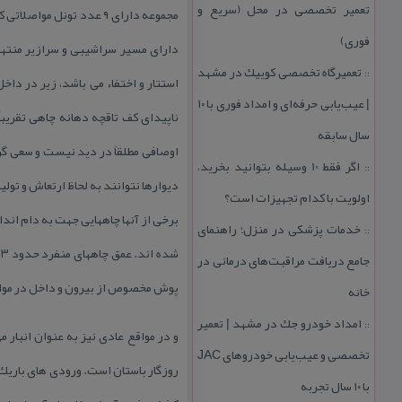
تعمیر تخصصی در محل (سریع و
مجموعه دارای ۹ عدد تون
فوری)
تعمیرگاه تخصصی كوییك در مشهد
::
| عیب‌یابی حرفه‌ای و امداد فوری با ۱۰
سال سابقه
اوصافی مطلقاَ در دید نیست و سعی گر
اگر فقط 10 وسیله بتوانید بخرید،
::
اولویت با كدام تجهیزات است؟
برخی از آنها چاههایی جهت به دام اند
خدمات پزشكی در منزل؛ راهنمای
::
جامع دریافت مراقبت‌های درمانی در
پوش مخصوص از بیرون و داخل در مواق
خانه
امداد خودرو جك در مشهد | تعمیر
::
و در مواقع عادی نیز به عنوان انبار 
تخصصی و عیب‌یابی خودروهای JAC
روزگار باستان است. ورودی های باریك 
با ۱۰ سال تجربه