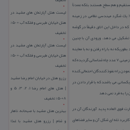
مسیر مستقیم و هم سطح هستند بلكه عمدتاً
لیست هتل آپارتمان های مشهد در
كی از نكات جالب در اتاق شماره ۱۰ مطابق نقشه)) است كه (( یك شگرد مهندسی نظامی در زمینه
هتل خیابان طبرسی و فلکه آب + 50%
یش كنده شده است. كه در داخل این اتاق دقیقاً در گوشه
تخفیف
 وسیع و مستقل را تشكیل می دهد. ورودی آن با چنین
لیست هتل آپارتمان های مشهد در
یكه نه با راه رفتن و نه با معاینه
هتل خیابان طبرسی و فلکه آب + 50%
دیوارها نتوانند به لحاظ ارتعاش و تولید صدای خاص جای این فضای مخفی را مشخص نمایند) در داخل این پناهگاه نظامی زیر زمینی ۷ عدد چاه شناسائی گردیده كه
تخفیف
مودن راه نفوذ كنندگان احتمالی كنده
رزرو هتل در خیابان امام رضا مشهد
 دارای طرح و اندازه تقریباً یكسانی می باشند كه با قرار دادن در
| هتل‌ های امام رضا 1، 2، 3، 5 و
را به فرد نمی دهد
8+50% تخفیف
ارت فوق العاده پدید آورندگان آن در
بهترین هتل مشهد با صبحانه، ناهار
كاربرد تله ای شكل آن و سایر فضاهای
و شام | رزرو هتل مشهد با غذا