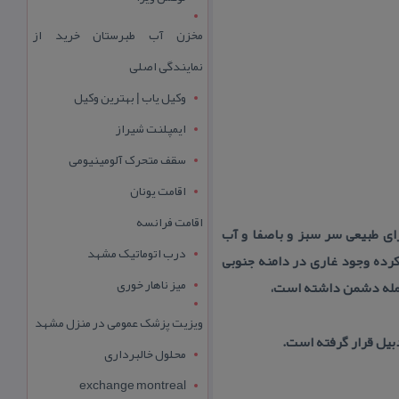
مخزن آب طبرستان خرید از
نمایندگی اصلی
وکیل یاب | بهترین وکیل
ایمپلنت شیراز
سقف متحرک آلومینیومی
اقامت یونان
اقامت فرانسه
ل قرار گرفته است. دارای طبیعی سر سبز و باصفا و آب
درب اتوماتیک مشهد
 كرده وجود غاری در دامنه جنوبی
میز ناهار خوری
حمله دشمن داشته است،
ویزیت پزشک عمومی در منزل مشهد
محلول خالبرداری
exchange montreal