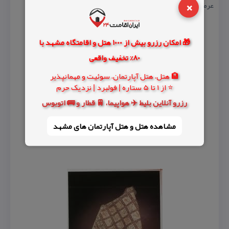
×
عرضه می شود.
🎁 امکان رزرو بیش از 1000 هتل و اقامتگاه مشهد با
80% تخفیف واقعی
🏨 هتل، هتل آپارتمان، سوئیت و مهمانپذیر
⭐ از 1 تا 5 ستاره | فولبرد | نزدیک حرم
رزرو آنلاین بلیط ✈️ هواپیما، 🚆 قطار و 🚌 اتوبوس
مشاهده هتل و هتل‌ آپارتمان های مشهد