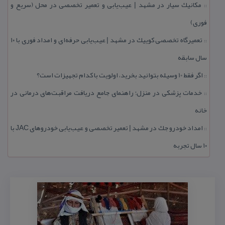
مكانیك سیار در مشهد | عیب‌یابی و تعمیر تخصصی در محل (سریع و
::
فوری)
تعمیرگاه تخصصی كوییك در مشهد | عیب‌یابی حرفه‌ای و امداد فوری با ۱۰
::
سال سابقه
اگر فقط 10 وسیله بتوانید بخرید، اولویت با كدام تجهیزات است؟
::
خدمات پزشكی در منزل؛ راهنمای جامع دریافت مراقبت‌های درمانی در
::
خانه
امداد خودرو جك در مشهد | تعمیر تخصصی و عیب‌یابی خودروهای JAC با
::
۱۰ سال تجربه