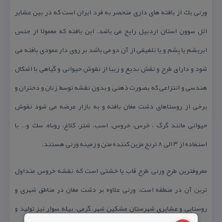
ورنی یك از بافته های داری منحصر به فرد ایران است كه در بین عشایر
ائل سوون استان اردبیل رایج می باشد. این بافته كه معمولا از جنس
ابریشم یا پشم و یا تلفیقی از آن دو می باشد بر روی دار عمودی بافته می
شود و دارای طرح و نقش بدیع و زیبا از نقوش حیوانی و گیاهی با اشكال
هندسی و انتزاعی كه بصورت ذهنی و بدون نقشه توسط زنان و دختران و
برخی از روستاهای دشت مغان بافته و به بازار عرضه می شود نقوش
حیوانی مانند گرگ ، خرس، خروس، اسب، شتر، كلاغ، روباه، سك و… با
استفاده از ۳ الی ۸ ترنج مزین كننده متن و زمینه ورنی هستند.
معروفترین طرح ورنی طرح قاب یا خشتی است كه نقشه خروس متداول
ترین آن در منطقه است. ورنی علاوه بر دشت مغان در مناطق شهری و
روستایی و عشایری شهرستان مشكین شهر، گرمی، بیله سوار نیز تولید و