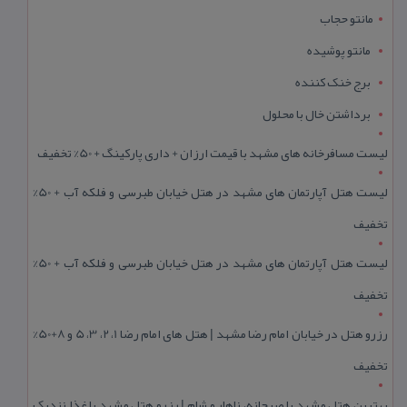
مانتو حجاب
مانتو پوشیده
برج خنک کننده
برداشتن خال با محلول
لیست مسافرخانه های مشهد با قیمت ارزان + داری پارکینگ + 50% تخفیف
لیست هتل آپارتمان های مشهد در هتل خیابان طبرسی و فلکه آب + 50%
تخفیف
لیست هتل آپارتمان های مشهد در هتل خیابان طبرسی و فلکه آب + 50%
تخفیف
رزرو هتل در خیابان امام رضا مشهد | هتل‌ های امام رضا 1، 2، 3، 5 و 8+50%
تخفیف
بهترین هتل مشهد با صبحانه، ناهار و شام | رزرو هتل مشهد با غذا نزدیک