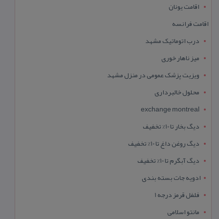
اقامت یونان
اقامت فرانسه
درب اتوماتیک مشهد
میز ناهار خوری
ویزیت پزشک عمومی در منزل مشهد
محلول خالبرداری
exchange montreal
دیگ بخار تا 10% تخفیف
دیگ روغن داغ تا 10% تخفیف
دیگ آبگرم تا 10% تخفیف
ادویه جات بسته بندی
فلفل قرمز درجه 1
مانتو اسلامی