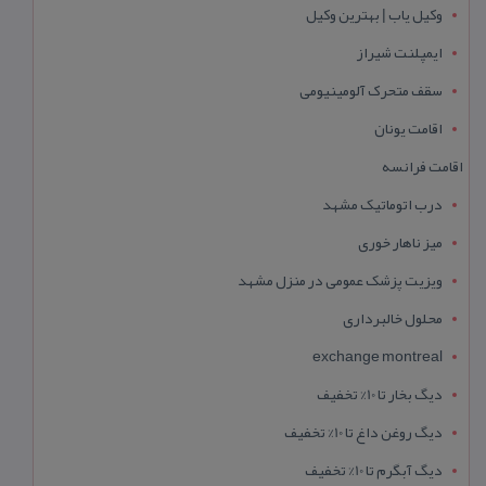
وکیل یاب | بهترین وکیل
ایمپلنت شیراز
سقف متحرک آلومینیومی
اقامت یونان
اقامت فرانسه
درب اتوماتیک مشهد
میز ناهار خوری
ویزیت پزشک عمومی در منزل مشهد
محلول خالبرداری
exchange montreal
دیگ بخار تا 10% تخفیف
دیگ روغن داغ تا 10% تخفیف
دیگ آبگرم تا 10% تخفیف