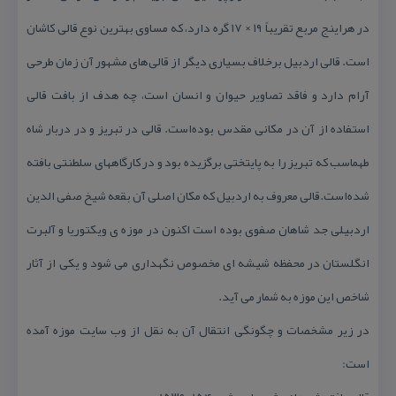
در هراینج مربع تقریباً ۱۹ × ۱۷ گره دارد، كه مساوی بهترین نوع قالی كاشان
است. قالی اردبیل برخلاف بسیاری دیگر از قالی‌های مشهور آن زمان طرحی
آرام دارد و فاقد تصاویر حیوان و انسان است، چه هدف از بافت قالی
استفاده از آن در مكانی مقدس بوده‌است. قالی در تبریز و در دربار شاه
طهماسب كه تبریز را به پایتختی برگزیده بود و در كارگاههای سلطنتی بافته
شده‌است.قالی معروف به اردبیل كه مكان اصلی آن بقعه شیخ صفی الدین
اردبیلی جد شاهان صفوی بوده است اكنون در موزه ی ویكتوریا و آلبرت
انگلستان در محفظه شیشه ای مخصوص نگهداری می شود و یكی از آثار
شاخص این موزه به شمار می آید.
در زیر مشخصات و چگونگی انتقال آن به نقل از وب سایت موزه آمده
است: