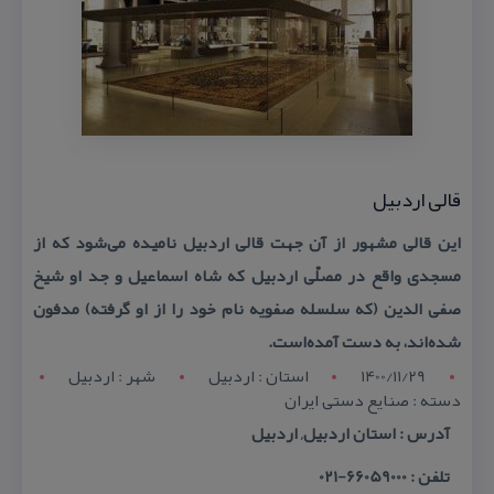
قالی اردبیل
این قالی مشهور از آن جهت قالی اردبیل نامیده می‌شود كه از
مسجدی واقع در مصلّی اردبیل كه شاه اسماعیل و جد او شیخ
صفی الدین (كه سلسله صفویه نام خود را از او گرفته) مدفون
شده‌اند، به دست آمده‌است.
1400/11/29
استان : اردبيل
شهر : اردبيل
دسته : صنایع دستی ایران
آدرس : استان اردبیل, اردبیل
تلفن : 66059000-021