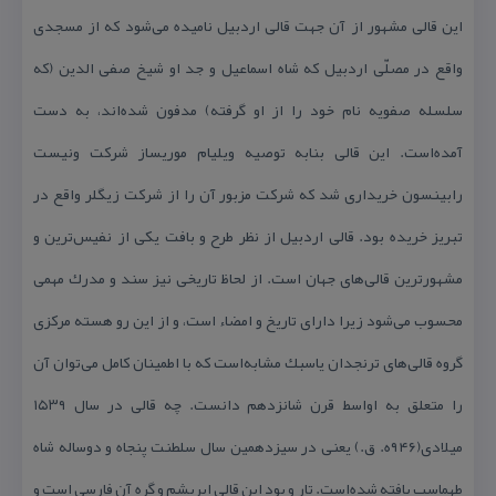
این قالی مشهور از آن جهت قالی اردبیل نامیده می‌شود كه از مسجدی
واقع در مصلّی اردبیل كه شاه اسماعیل و جد او شیخ صفی الدین (كه
سلسله صفویه نام خود را از او گرفته) مدفون شده‌اند، به دست
آمده‌است. این قالی بنابه توصیه ویلیام موریساز شركت ونیست
رابینسون خریداری شد كه شركت مزبور آن را از شركت زیگلر واقع در
تبریز خریده بود. قالی اردبیل از نظر طرح و بافت یكی از نفیس‌ترین و
مشهورترین قالی‌های جهان است. از لحاظ تاریخی نیز سند و مدرك مهمی
محسوب می‌شود زیرا دارای تاریخ و امضاء است، و از این رو هسته مركزی
گروه قالی‌های ترنجدان یاسبك مشابه‌است كه با اطمینان كامل می‌توان آن
را متعلق به اواسط قرن شانزدهم دانست. چه قالی در سال ۱۵۳۹
میلادی(۹۴۶ه. ق.) یعنی در سیزدهمین سال سلطنت پنجاه و دوساله شاه
طهماسب بافته شده‌است. تار و پود این قالی ابریشم و گره آن فارسی است و