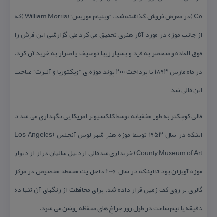
Co )در معرض فروش گذاشته شد. “ویلیام موریس” (William Morris )كه
از جانب موزه در مورد آثار هنری تحقیق می كرد طی گزارشی این فرش را
فوق العاده و منحصر به فرد و بسیار زیبا توصیف و اصرار به خرید آن كرد.
در ماه مارس ۱۸۹۳ با پرداخت ۲۰۰۰ پوند موزه ی “ویكتوریا و آلبرت” صاحب
این قالی شد.
قالی كوچكتر به طور مخفیانه توسط كلكسیونر امریكا یی نگهداری می شد تا
اینكه در سال ۱۹۵۳ توسط موزه هنر شهر لوس آنجلس (Los Angeles
County Museum of Art) خریداری شدقالی اردبیل سالیان دراز از دیوار
موزه آویزان بود تا اینكه در سال ۲۰۰۶ داخل یك محفظه مخصوص در مركز
گالری بر روی كف زمین قرار داده شد. برای محافظت از رنگهای آن تنها ده
دقیقه یا نیم ساعت در طول روز چراغ های محفظه روشن می شود.