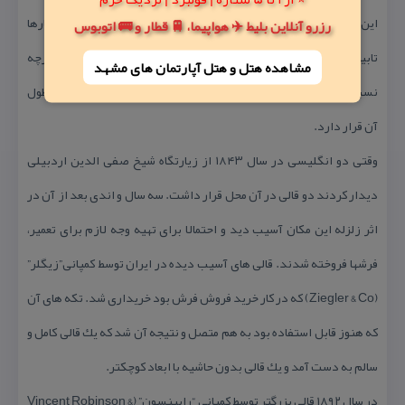
این اثر نیز تشكیل شده از تار و پود. پودها در تمام طول كار به دور تارها
رزرو آنلاین بلیط ✈️ هواپیما، 🚆 قطار و 🚌 اتوبوس
تابیده شده اند. سطح قالی اردبیل پوشیده شده است با یك طرح یكپارچه
مشاهده هتل و هتل‌ آپارتمان های مشهد
نسبتا ساده با اجزا قرینه و یك شمسه در وسط آن كه دو چراغدان در طول
آن قرار دارد.
وقتی دو انگلیسی در سال ۱۸۴۳ از زیارتگاه شیخ صفی الدین اردبیلی
دیدار كردند دو قالی در آن محل قرار داشت. سه سال و اندی بعد از آن در
اثر زلزله این مكان آسیب دید و احتمالا برای تهیه وجه لازم برای تعمیر،
فرشها فروخته شدند. قالی های آسیب دیده در ایران توسط كمپانی”زیگلر”
(Ziegler & Co) كه در كار خرید فروش فرش بود خریداری شد. تكه های آن
كه هنوز قابل استفاده بود به هم متصل و نتیجه آن شد كه یك قالی كامل و
سالم به دست آمد و یك قالی بدون حاشیه با ابعاد كوچكتر.
در سال ۱۸۹۲ قالی بزرگتر توسط كمپانی “رابینسون” (Vincent Robinson &