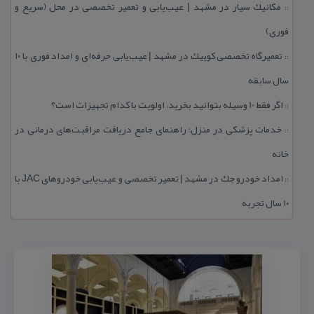
مكانیك سیار در مشهد | عیب‌یابی و تعمیر تخصصی در محل (سریع و
::
فوری)
تعمیرگاه تخصصی كوییك در مشهد | عیب‌یابی حرفه‌ای و امداد فوری با ۱۰
::
سال سابقه
اگر فقط 10 وسیله بتوانید بخرید، اولویت با كدام تجهیزات است؟
::
خدمات پزشكی در منزل؛ راهنمای جامع دریافت مراقبت‌های درمانی در
::
خانه
امداد خودرو جك در مشهد | تعمیر تخصصی و عیب‌یابی خودروهای JAC با
::
۱۰ سال تجربه